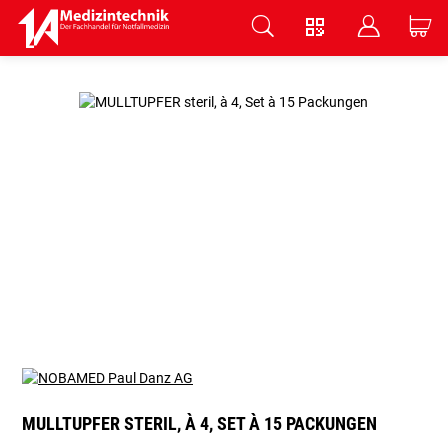
V
B
C
Zum Hauptinhalt springen
MULLTUPFER STERIL, À 4, SET À 15 PACKUNGEN