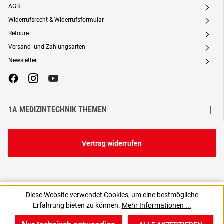
AGB
A
Widerrufsrecht & Widerrufsformular
A
Retoure
A
Versand- und Zahlungsarten
A
Newsletter
A
1A MEDIZINTECHNIK THEMEN
Vertrag widerrufen
5,21 €
Diese Website verwendet Cookies, um eine bestmögliche
C
0,35 € / 1 Stück
Erfahrung bieten zu können.
Mehr Informationen ...
4,38 € zzgl. MwSt., | zzgl. Versand