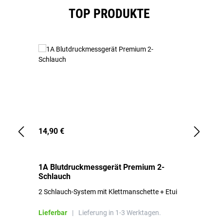
Produktgalerie überspringen
TOP PRODUKTE
14,90 €
1,
1A Blutdruckmessgerät Premium 2-
1A
Schlauch
in
2 Schlauch-System mit Klettmanschette + Etui
To
Bl
Lieferbar
|
Lieferung in 1-3 Werktagen.