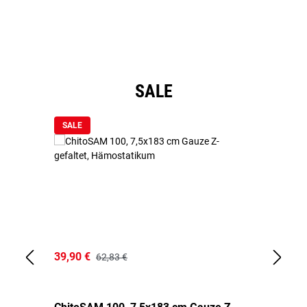
Li
Produktgalerie überspringen
SALE
SALE
39,90 €
18
62,83 €