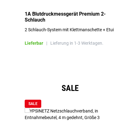
1A Blutdruckmessgerät Premium 2-
1A
Schlauch
in
2 Schlauch-System mit Klettmanschette + Etui
To
Bl
Lieferbar
|
Lieferung in 1-3 Werktagen.
Li
Produktgalerie überspringen
SALE
SALE