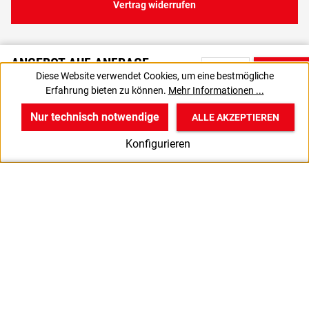
Vertrag widerrufen
ANGEBOT AUF ANFRAGE
Diese Website verwendet Cookies, um eine bestmögliche
Bitte nutzen Sie die Produktanfrage, um ein individuelles Angebot
Erfahrung bieten zu können.
Mehr Informationen ...
von uns zu erhalten.
Nur technisch notwendige
ALLE AKZEPTIEREN
w
v
B
Konfigurieren
Start
Produkte
Anmelden
S
M