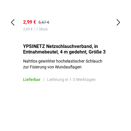
2,99 €
7,
5,47 €
2,99 € / 1 Stück
0,1
YPSINETZ Netzschlauchverband, in
YP
Entnahmebeutel, 4 m gedehnt, Größe 3
Ki
Nahtlos gewirkter hochelastischer Schlauch
zur Fixierung von Wundauflagen
Li
Lieferbar
|
Lieferung in 1-3 Werktagen.