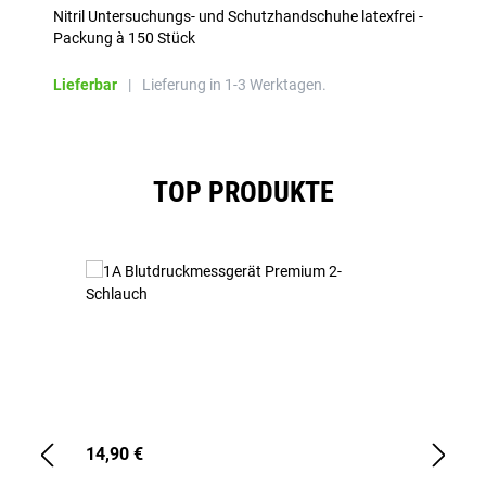
Nitril Untersuchungs- und Schutzhandschuhe latexfrei -
Packung à 150 Stück
Lieferbar
|
Lieferung in 1-3 Werktagen.
Produktgalerie überspringen
TOP PRODUKTE
14,90 €
1,