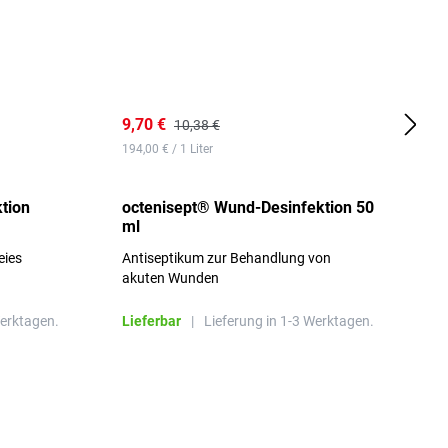
9,70 €
1
10,38 €
194,00 € / 1 Liter
d
tion
octenisept® Wund-Desinfektion 50
m
ml
1
eies
Antiseptikum zur Behandlung von
a
akuten Wunden
b
L
Werktagen.
Lieferbar
|
Lieferung in 1-3 Werktagen.