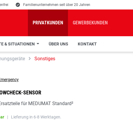
nfrei
E
Familienunternehmen seit über 20 Jahren
PRIVATKUNDEN
GEWERBEKUNDEN
E & SITUATIONEN
ÜBER UNS
KONTAKT
mungsgeräte
Sonstiges
OWCHECK-SENSOR
Ersatzteile für MEDUMAT Standard²
bar
|
Lieferung in 6-8 Werktagen.