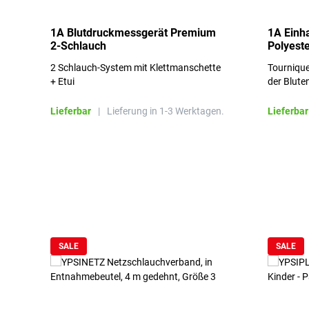
1A Blutdruckmessgerät Premium
1A Einh
2-Schlauch
Polyeste
2 Schlauch-System mit Klettmanschette
Tournique
+ Etui
der Blute
Lieferbar
|
Lieferung in 1-3 Werktagen.
Lieferbar
Produktgalerie überspringen
SALE
SALE