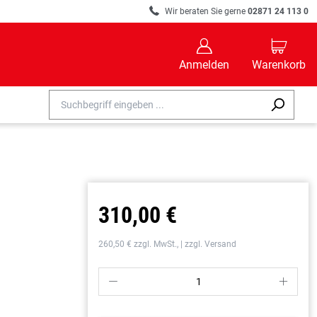
R
Wir beraten Sie gerne
02871 24 113 0
B
C
Anmelden
Warenkorb
310,00 €
260,50 € zzgl. MwSt., | zzgl. Versand
P
S