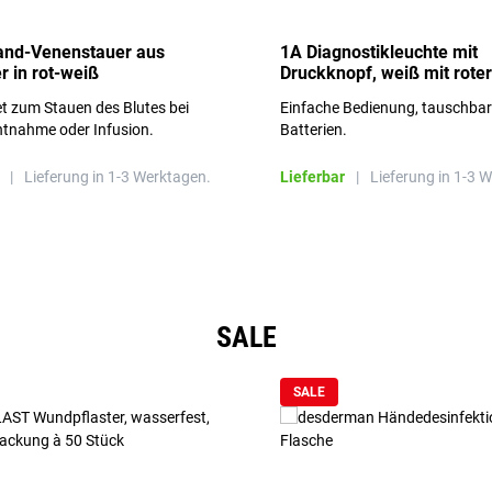
and-Venenstauer aus
1A Diagnostikleuchte mit
r in rot-weiß
Druckknopf, weiß mit roter
Aufschrift
t zum Stauen des Blutes bei
Einfache Bedienung, tauschba
ntnahme oder Infusion.
Batterien.
|
Lieferung in 1-3 Werktagen.
Lieferbar
|
Lieferung in 1-3 
SALE
SALE