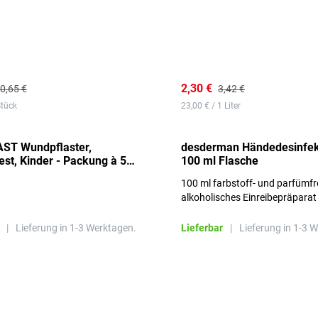
2,30 €
0,65 €
3,42 €
Stück
23,00 € / 1 Liter
ST Wundpflaster,
desderman Händedesinfek
st, Kinder - Packung à 50
100 ml Flasche
100 ml farbstoff- und parfümfr
alkoholisches Einreibepräparat
|
Lieferung in 1-3 Werktagen.
Lieferbar
|
Lieferung in 1-3 