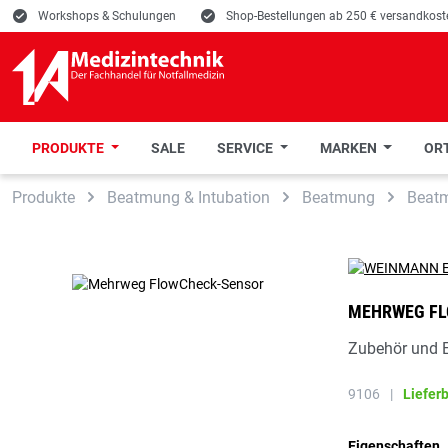
E
Workshops & Schulungen
E
Shop-Bestellungen ab 250 € versandkoste
PRODUKTE
SALE
SERVICE
MARKEN
ORT
 Hauptinhalt springen
Zur Suche springen
Zur Hauptnavigation springen
Produkte
Beatmung & Intubation
Beatmung
Beat
MEHRWEG FL
Zubehör und 
9106
|
Liefer
Eigenschaften