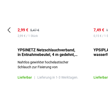
2,99 €
7,49 €
5,47 €
1
2,99 € / 1 Stück
0,15 € / 1 
YPSINETZ Netzschlauchverband,
YPSIPLA
in Entnahmebeutel, 4 m gedehnt,
wasserfe
Größe 3
Stück
Nahtlos gewirkter hochelastischer
Schlauch zur Fixierung von
Wundauflagen
Lieferbar
|
Lieferung in 1-3 Werktagen.
Lieferbar