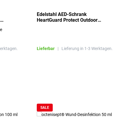
Edelstahl AED-Schrank
T
HeartGuard Protect Outdoor
I
beheizt, bis -20°C
S
re
E
R
Werktagen.
Lieferbar
|
Lieferung in 1-3 Werktagen.
L
SALE