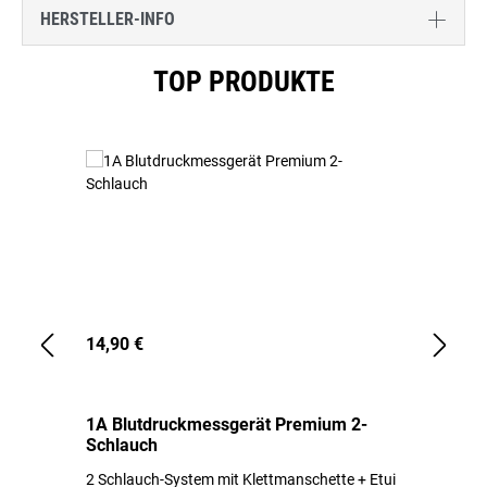
HERSTELLER-INFO
Produktgalerie überspringen
TOP PRODUKTE
14,90 €
1,
1A Blutdruckmessgerät Premium 2-
1A
Schlauch
in
2 Schlauch-System mit Klettmanschette + Etui
To