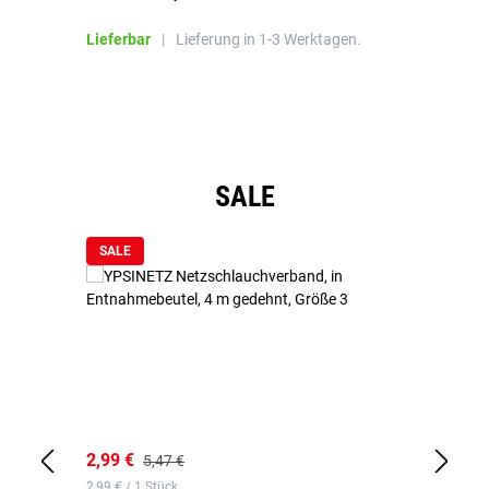
Bl
Lieferbar
|
Lieferung in 1-3 Werktagen.
Li
Produktgalerie überspringen
SALE
SALE
2,99 €
7,
5,47 €
2,99 € / 1 Stück
0,1