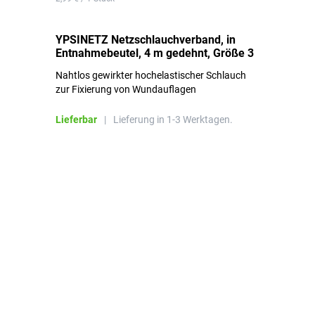
YPSINETZ Netzschlauchverband, in
YP
Entnahmebeutel, 4 m gedehnt, Größe 3
Ki
Nahtlos gewirkter hochelastischer Schlauch
zur Fixierung von Wundauflagen
Li
Lieferbar
|
Lieferung in 1-3 Werktagen.