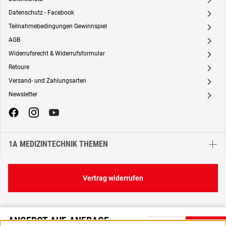
A
Datenschutz - Facebook
A
Teilnahmebedingungen Gewinnspiel
A
AGB
A
Widerrufsrecht & Widerrufsformular
A
Retoure
A
Versand- und Zahlungsarten
A
Newsletter
A
1A MEDIZINTECHNIK THEMEN
Vertrag widerrufen
ANGEBOT AUF ANFRAGE