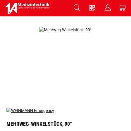
V
B
C
Zum Hauptinhalt springen
MEHRWEG-WINKELSTÜCK, 90°