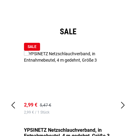
Produktgalerie überspringen
SALE
SALE
2,99 €
7,
5,47 €
2,99 € / 1 Stück
0,1
YPSINETZ Netzschlauchverband, in
YP
Entnahmebeutel, 4 m gedehnt, Größe 3
Ki