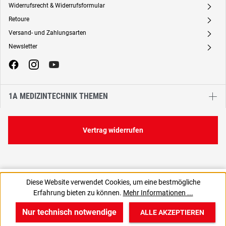
Widerrufsrecht & Widerrufsformular
A
Retoure
A
Versand- und Zahlungsarten
A
Newsletter
A
1A MEDIZINTECHNIK THEMEN
Vertrag widerrufen
2,33 €
3,57 €
Diese Website verwendet Cookies, um eine bestmögliche
C
2,33 € / 1 Stück
Erfahrung bieten zu können.
Mehr Informationen ...
1,95 € zzgl. MwSt., | zzgl. Versand
Nur technisch notwendige
ALLE AKZEPTIEREN