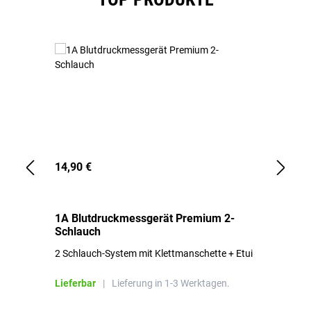
14,90 €
1,
1A Blutdruckmessgerät Premium 2-
1A
Schlauch
in
2 Schlauch-System mit Klettmanschette + Etui
To
Bl
Lieferbar
|
Lieferung in 1-3 Werktagen.
Li