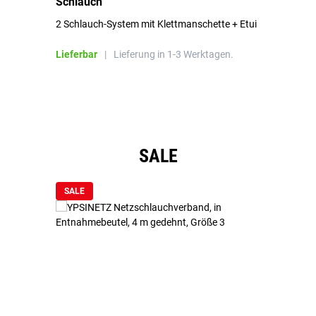
Schlauch
in
2 Schlauch-System mit Klettmanschette + Etui
To
Bl
Lieferbar
|
Lieferung in 1-3 Werktagen.
Li
Produktgalerie überspringen
SALE
SALE