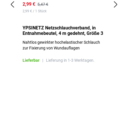
2,99 €
7,
5,47 €
2,99 € / 1 Stück
0,1
YPSINETZ Netzschlauchverband, in
YP
Entnahmebeutel, 4 m gedehnt, Größe 3
Ki
Nahtlos gewirkter hochelastischer Schlauch
zur Fixierung von Wundauflagen
Li
Lieferbar
|
Lieferung in 1-3 Werktagen.