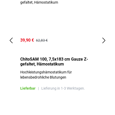
39,90 €
18
62,83 €
ChitoSAM 100, 7,5x183 cm Gauze Z-
Er
gefaltet, Hämostatikum
N
Hochleistungshämostatikum für
Mi
lebensbedrohliche Blutungen
Li
Lieferbar
|
Lieferung in 1-3 Werktagen.