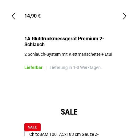
14,90 €
1,
1A Blutdruckmessgerät Premium 2-
1A
Schlauch
in
2 Schlauch-System mit Klettmanschette + Etui
To
Bl
Lieferbar
|
Lieferung in 1-3 Werktagen.
Li
Produktgalerie überspringen
SALE
SALE