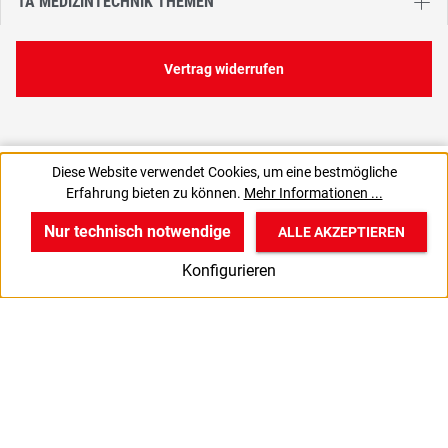
1A MEDIZINTECHNIK THEMEN
Vertrag widerrufen
1,58 €
Diese Website verwendet Cookies, um eine bestmögliche
C
1,58 € / 1 Stück
Erfahrung bieten zu können.
Mehr Informationen ...
1,33 € zzgl. MwSt., | zzgl. Versand
Nur technisch notwendige
ALLE AKZEPTIEREN
w
v
B
Konfigurieren
Start
Produkte
Anmelden