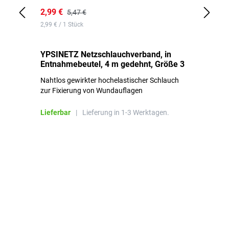
2,99 €
7,
5,47 €
2,99 € / 1 Stück
0,1
YPSINETZ Netzschlauchverband, in
YP
Entnahmebeutel, 4 m gedehnt, Größe 3
Ki
Nahtlos gewirkter hochelastischer Schlauch
zur Fixierung von Wundauflagen
Li
Lieferbar
|
Lieferung in 1-3 Werktagen.