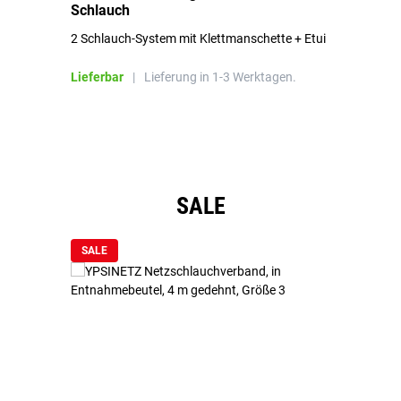
Schlauch
in
2 Schlauch-System mit Klettmanschette + Etui
To
Bl
Lieferbar
|
Lieferung in 1-3 Werktagen.
Li
Produktgalerie überspringen
SALE
SALE