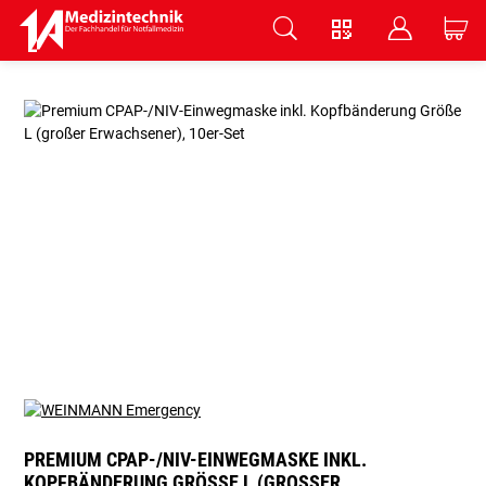
V
B
C
Zum Hauptinhalt springen
PREMIUM CPAP-/NIV-EINWEGMASKE INKL.
KOPFBÄNDERUNG GRÖSSE L (GROSSER ER