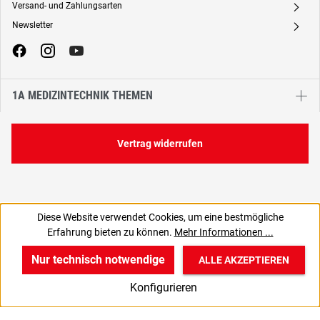
Versand- und Zahlungsarten
A
Newsletter
A
1A MEDIZINTECHNIK THEMEN
Vertrag widerrufen
Diese Website verwendet Cookies, um eine bestmögliche
322,06 €
Erfahrung bieten zu können.
Mehr Informationen ...
C
270,64 € zzgl. MwSt., | zzgl. Versand
Nur technisch notwendige
ALLE AKZEPTIEREN
w
v
B
Konfigurieren
Start
Produkte
Anmelden