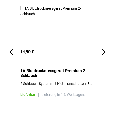
14,90 €
1,
1A Blutdruckmessgerät Premium 2-
1A
Schlauch
in
2 Schlauch-System mit Klettmanschette + Etui
To
Bl
Lieferbar
|
Lieferung in 1-3 Werktagen.
Li