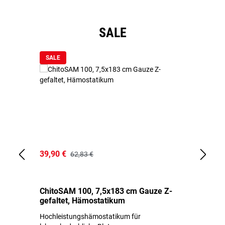
Produktgalerie überspringen
SALE
SALE
39,90 €
18
62,83 €
ChitoSAM 100, 7,5x183 cm Gauze Z-
Er
gefaltet, Hämostatikum
N
Hochleistungshämostatikum für
Mi