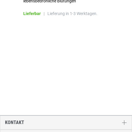
lebensbedrohliche Blutungen
Li
Lieferbar
|
Lieferung in 1-3 Werktagen.
KONTAKT