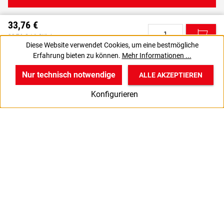
33,76 €
C
33,76 € / 1 Stück
Diese Website verwendet Cookies, um eine bestmögliche
28,37 € zzgl. MwSt., | zzgl. Versand
Erfahrung bieten zu können.
Mehr Informationen ...
VPE gewünscht? Dann die zu bestellende Anzahl auf 10 setzen.
J
Nur technisch notwendige
ALLE AKZEPTIEREN
w
v
B
Konfigurieren
Start
Produkte
Anmelden