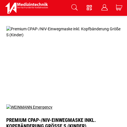
V
B
C
Zum Hauptinhalt springen
PREMIUM CPAP-/NIV-EINWEGMASKE INKL.
KOPFBÄNDERUNG GRÖSSE S (KINDER)