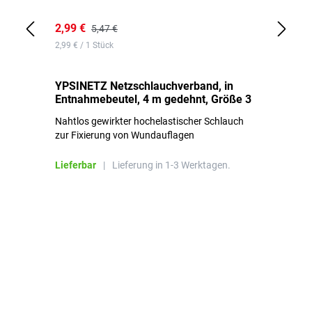
2,99 €
7,
5,47 €
2,99 € / 1 Stück
0,1
YPSINETZ Netzschlauchverband, in
YP
Entnahmebeutel, 4 m gedehnt, Größe 3
Ki
Nahtlos gewirkter hochelastischer Schlauch
zur Fixierung von Wundauflagen
Li
Lieferbar
|
Lieferung in 1-3 Werktagen.