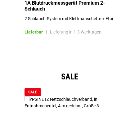
1A Blutdruckmessgerät Premium 2-
1A
Schlauch
in
2 Schlauch-System mit Klettmanschette + Etui
To
Bl
Lieferbar
|
Lieferung in 1-3 Werktagen.
Li
Produktgalerie überspringen
SALE
SALE