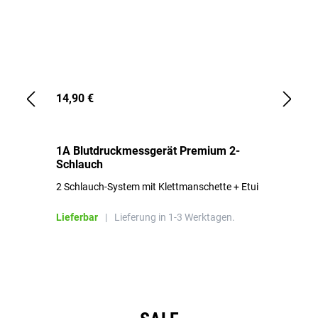
14,90 €
1,
1A Blutdruckmessgerät Premium 2-
1A
Schlauch
in
2 Schlauch-System mit Klettmanschette + Etui
To
Bl
Lieferbar
|
Lieferung in 1-3 Werktagen.
Li
Produktgalerie überspringen