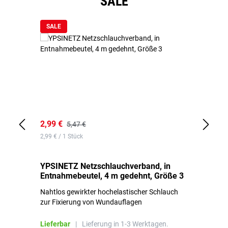
SALE
SALE
2,99 €
7,
5,47 €
2,99 € / 1 Stück
0,1
YPSINETZ Netzschlauchverband, in
YP
Entnahmebeutel, 4 m gedehnt, Größe 3
Ki
Nahtlos gewirkter hochelastischer Schlauch
zur Fixierung von Wundauflagen
Li
Lieferbar
|
Lieferung in 1-3 Werktagen.