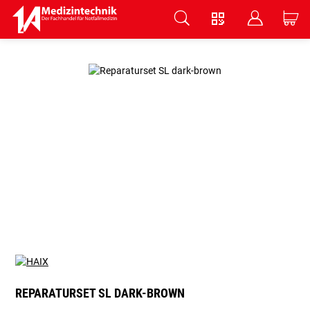
V
B
C
Zum Hauptinhalt springen
REPARATURSET SL DARK-BROWN