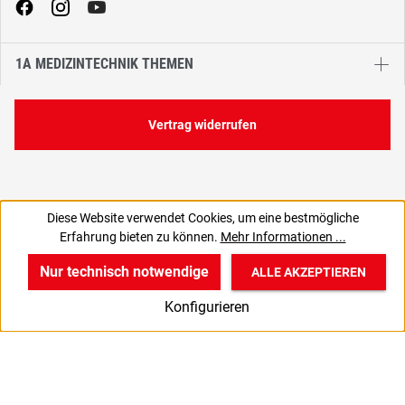
1A MEDIZINTECHNIK THEMEN
Vertrag widerrufen
Diese Website verwendet Cookies, um eine bestmögliche
7,90 €
Erfahrung bieten zu können.
Mehr Informationen ...
C
6,64 € zzgl. MwSt., | zzgl. Versand
Nur technisch notwendige
ALLE AKZEPTIEREN
w
v
B
Konfigurieren
Start
Produkte
Anmelden