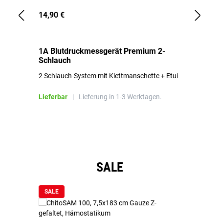
14,90 €
1,
1A Blutdruckmessgerät Premium 2-
1A
Schlauch
in
2 Schlauch-System mit Klettmanschette + Etui
To
Bl
Lieferbar
|
Lieferung in 1-3 Werktagen.
Li
Produktgalerie überspringen
SALE
SALE