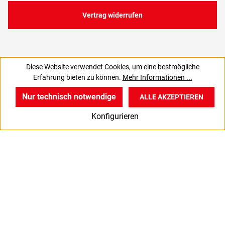
Vertrag widerrufen
Diese Website verwendet Cookies, um eine bestmögliche
615,39 €
Erfahrung bieten zu können.
Mehr Informationen ...
C
517,14 € zzgl. MwSt., | zzgl. Versand
Nur technisch notwendige
ALLE AKZEPTIEREN
w
v
B
Konfigurieren
Start
Produkte
Anmelden