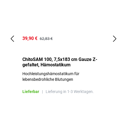
39,90 €
18
62,83 €
ChitoSAM 100, 7,5x183 cm Gauze Z-
Er
gefaltet, Hämostatikum
N
Hochleistungshämostatikum für
Mi
lebensbedrohliche Blutungen
Li
Lieferbar
|
Lieferung in 1-3 Werktagen.