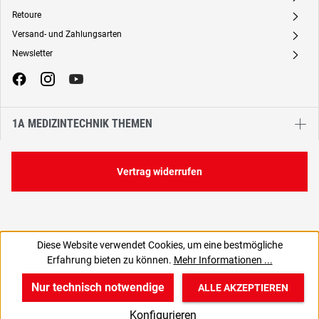
Retoure
A
Versand- und Zahlungsarten
A
Newsletter
A
1A MEDIZINTECHNIK THEMEN
Vertrag widerrufen
Diese Website verwendet Cookies, um eine bestmögliche
3,19 €
Erfahrung bieten zu können.
Mehr Informationen ...
C
2,68 € zzgl. MwSt., | zzgl. Versand
Nur technisch notwendige
ALLE AKZEPTIEREN
w
v
B
Konfigurieren