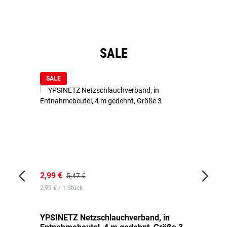
Produktgalerie überspringen
SALE
SALE
2,99 €
7,
5,47 €
2,99 € / 1 Stück
0,1
YPSINETZ Netzschlauchverband, in
YP