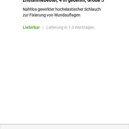
Entnahmebeutel, 4 m gedehnt, Größe 3
Ki
Nahtlos gewirkter hochelastischer Schlauch
zur Fixierung von Wundauflagen
Li
Lieferbar
|
Lieferung in 1-3 Werktagen.