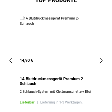
TOP PRODUKTE
14,90 €
1,
1A Blutdruckmessgerät Premium 2-
1A
Schlauch
in
2 Schlauch-System mit Klettmanschette + Etui
To
Bl
Lieferbar
|
Lieferung in 1-3 Werktagen.
Li