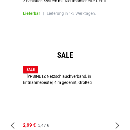
2 Schlauch-System mit Klettmanschette + Etui
To
Bl
Lieferbar
|
Lieferung in 1-3 Werktagen.
Li
Produktgalerie überspringen
SALE
SALE
2,99 €
7,
5,47 €