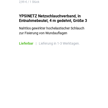
2,99 € / 1 Stück
0,1
YPSINETZ Netzschlauchverband, in
YP
Entnahmebeutel, 4 m gedehnt, Größe 3
Ki
Nahtlos gewirkter hochelastischer Schlauch
zur Fixierung von Wundauflagen
Li
Lieferbar
|
Lieferung in 1-3 Werktagen.