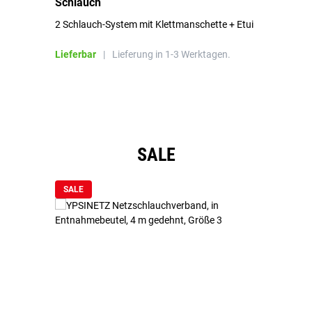
Schlauch
in
2 Schlauch-System mit Klettmanschette + Etui
To
Bl
Lieferbar
|
Lieferung in 1-3 Werktagen.
Li
Produktgalerie überspringen
SALE
SALE