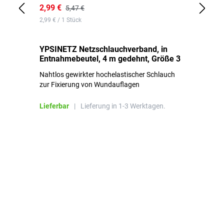
2,99 €
7,
5,47 €
2,99 € / 1 Stück
0,1
YPSINETZ Netzschlauchverband, in
YP
Entnahmebeutel, 4 m gedehnt, Größe 3
Ki
Nahtlos gewirkter hochelastischer Schlauch
zur Fixierung von Wundauflagen
Li
Lieferbar
|
Lieferung in 1-3 Werktagen.