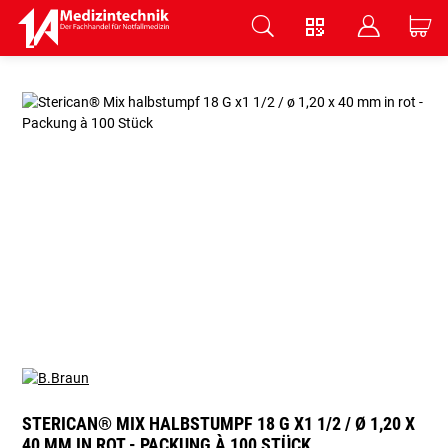
V
B
C
Zum Hauptinhalt springen
STERICAN® MIX HALBSTUMPF 18 G X1 1/2 / Ø 1,20 X
40 MM IN ROT - PACKUNG À 100 STÜCK