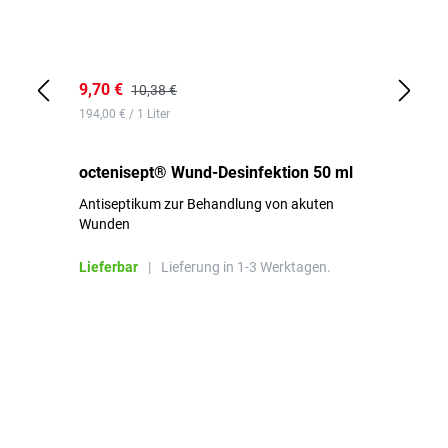
9,70 €
10
10,38 €
194,00 € / 1 Liter
de
octenisept® Wund-Desinfektion 50 ml
Pa
Antiseptikum zur Behandlung von akuten
10
Wunden
al
ha
Lieferbar
|
Lieferung in 1-3 Werktagen.
Li