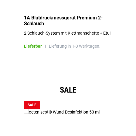
1A Blutdruckmessgerät Premium 2-
1A
Schlauch
in
2 Schlauch-System mit Klettmanschette + Etui
To
Bl
Lieferbar
|
Lieferung in 1-3 Werktagen.
Li
Produktgalerie überspringen
SALE
SALE