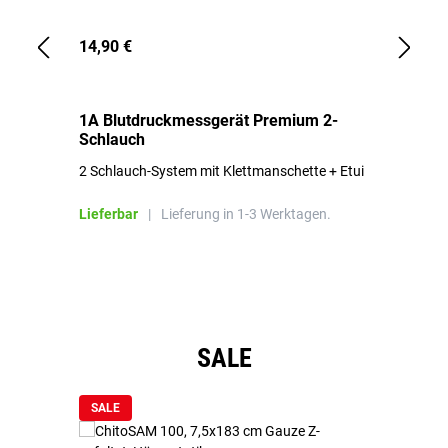
14,90 €
1,
1A Blutdruckmessgerät Premium 2-
1A
Schlauch
in
2 Schlauch-System mit Klettmanschette + Etui
To
Bl
Lieferbar
|
Lieferung in 1-3 Werktagen.
Li
Produktgalerie überspringen
SALE
SALE