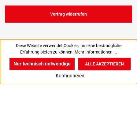
Vertrag widerrufen
Diese Website verwendet Cookies, um eine bestmögliche
51,28 €
Erfahrung bieten zu können.
Mehr Informationen ...
C
43,09 € zzgl. MwSt., | zzgl. Versand
Nur technisch notwendige
ALLE AKZEPTIEREN
w
v
B
Konfigurieren
Start
Produkte
Anmelden