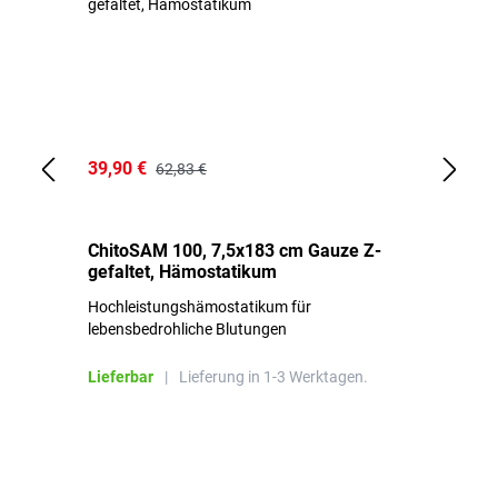
39,90 €
18
62,83 €
ChitoSAM 100, 7,5x183 cm Gauze Z-
Er
gefaltet, Hämostatikum
N
Hochleistungshämostatikum für
Mi
lebensbedrohliche Blutungen
Li
Lieferbar
|
Lieferung in 1-3 Werktagen.