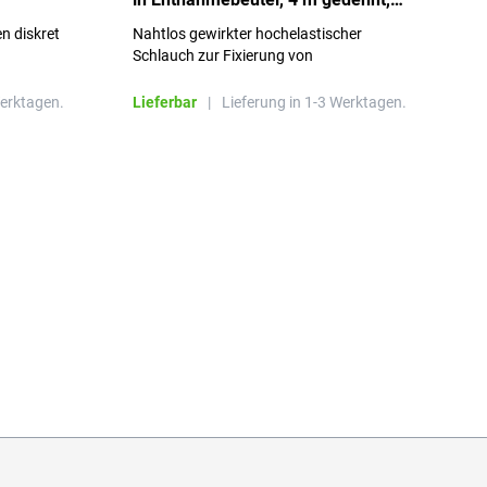
Größe 3
S
n diskret
Nahtlos gewirkter hochelastischer
n
Schlauch zur Fixierung von
Wundauflagen
Werktagen.
Lieferbar
|
Lieferung in 1-3 Werktagen.
L