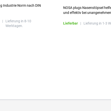
ng Industrie Norm nach DIN
NOSA plugs Nasenstöpsel helfe
und effektiv bei unangenehme
Gerüchen, ohne die Atmung zu
|
Lieferung in 8-10
beeinträchtigen.
Lieferbar
|
Lieferung in 1-3 
Werktagen.