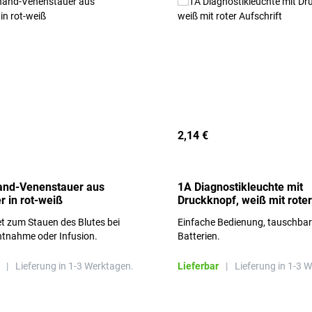
2,14 €
and-Venenstauer aus
1A Diagnostikleuchte mit
r in rot-weiß
Druckknopf, weiß mit roter
Aufschrift
t zum Stauen des Blutes bei
Einfache Bedienung, tauschba
ntnahme oder Infusion.
Batterien.
|
Lieferung in 1-3 Werktagen.
Lieferbar
|
Lieferung in 1-3 