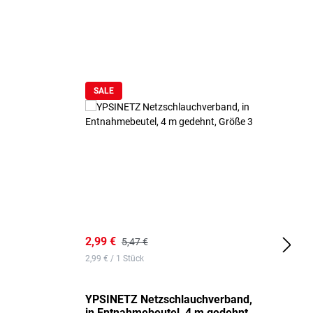
SALE
2,99 €
7
5,47 €
2,99 € / 1 Stück
0,
YPSINETZ Netzschlauchverband,
Y
in Entnahmebeutel, 4 m gedehnt,
w