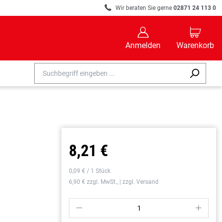
R
Wir beraten Sie gerne
02871 24 113 0
B
C
Anmelden
Warenkorb
8,21 €
0,09 € / 1 Stück
6,90 € zzgl. MwSt., | zzgl. Versand
P
S