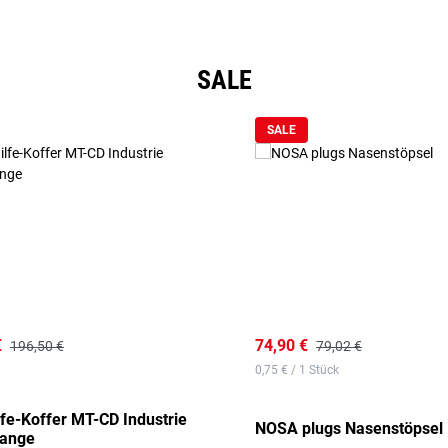
SALE
SALE
€
74,90 €
196,50 €
79,02 €
0,75 € / 1 Stück
lfe-Koffer MT-CD Industrie
NOSA plugs Nasenstöpsel
range