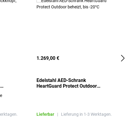
1.269,00 €
2
Edelstahl AED-Schrank
T
HeartGuard Protect Outdoor
I
beheizt, bis -20°C
S
re
E
R
Werktagen.
Lieferbar
|
Lieferung in 1-3 Werktagen.
L