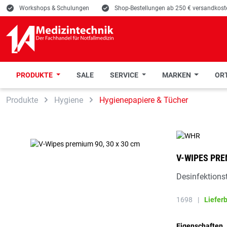
E
Workshops & Schulungen
E
Shop-Bestellungen ab 250 € versandkoste
PRODUKTE
SALE
SERVICE
MARKEN
ORT
 Hauptinhalt springen
Zur Suche springen
Zur Hauptnavigation springen
Produkte
Hygiene
Hygienepapiere & Tücher
V-WIPES PRE
Desinfektionst
1698
|
Liefer
Eigenschaften