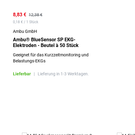
8,83 €
12,38 €
0,18 € / 1 Stück
Ambu GmbH
Ambu® BlueSensor SP EKG-
Elektroden - Beutel à 50 Stück
Geeignet für das Kurzzeitmonitoring und
Belastungs-EKGs
Lieferbar
|
Lieferung in 1-3 Werktagen.
Produktgalerie überspringen