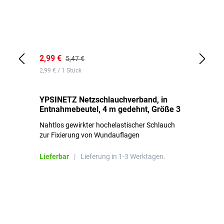
2,99 €
7,
5,47 €
2,99 € / 1 Stück
0,1
YPSINETZ Netzschlauchverband, in
YP
Entnahmebeutel, 4 m gedehnt, Größe 3
Ki
Nahtlos gewirkter hochelastischer Schlauch
zur Fixierung von Wundauflagen
Li
Lieferbar
|
Lieferung in 1-3 Werktagen.