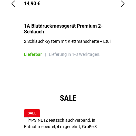
14,90 €
1,
1A Blutdruckmessgerät Premium 2-
1A
Schlauch
in
2 Schlauch-System mit Klettmanschette + Etui
To
Bl
Lieferbar
|
Lieferung in 1-3 Werktagen.
Li
Produktgalerie überspringen
SALE
SALE