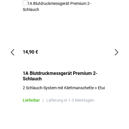
14,90 €
1,
1A Blutdruckmessgerät Premium 2-
1A
Schlauch
in
2 Schlauch-System mit Klettmanschette + Etui
To
Bl
Lieferbar
|
Lieferung in 1-3 Werktagen.
Li