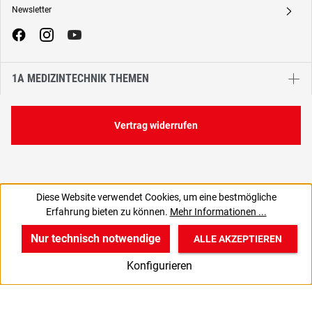
Newsletter
A
1A MEDIZINTECHNIK THEMEN
Vertrag widerrufen
Diese Website verwendet Cookies, um eine bestmögliche
640,96 €
Erfahrung bieten zu können.
Mehr Informationen ...
C
538,62 € zzgl. MwSt., | zzgl. Versand
Nur technisch notwendige
ALLE AKZEPTIEREN
w
v
B
Konfigurieren
Start
Produkte
Anmelden