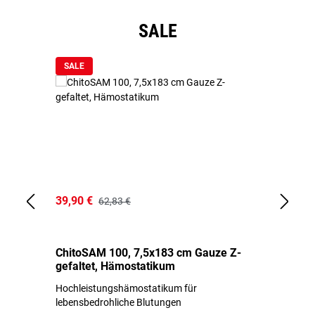
Produktgalerie überspringen
SALE
SALE
39,90 €
18
62,83 €
ChitoSAM 100, 7,5x183 cm Gauze Z-
Er
gefaltet, Hämostatikum
N
Hochleistungshämostatikum für
Mi
lebensbedrohliche Blutungen