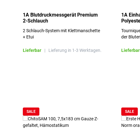
1A Blutdruckmessgerät Premium
1A Einh
2-Schlauch
Polyeste
2 Schlauch-System mit Klettmanschette
Tournique
+ Etui
der Blute
Lieferbar
|
Lieferung in 1-3 Werktagen.
Lieferbar
Produktgalerie überspringen
SALE
SALE