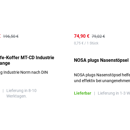
€
74,90 €
196,50 €
79,02 €
0,75 € / 1 Stück
lfe-Koffer MT-CD Industrie
NOSA plugs Nasenstöpsel
range
ng Industrie Norm nach DIN
NOSA plugs Nasenstöpsel helfe
und effektiv bei unangenehme
Gerüchen, ohne die Atmung zu
|
Lieferung in 8-10
beeinträchtigen.
Lieferbar
|
Lieferung in 1-3 
Werktagen.