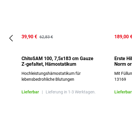
39,90 €
189,00 
62,83 €
ChitoSAM 100, 7,5x183 cm Gauze
Erste Hi
Z-gefaltet, Hämostatikum
Norm o
Hochleistungshämostatikum für
Mit Füllu
lebensbedrohliche Blutungen
13169
Lieferbar
|
Lieferung in 1-3 Werktagen.
Lieferbar