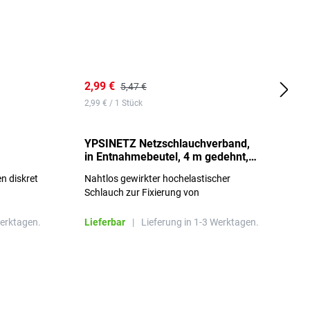
2,99 €
7
5,47 €
2,99 € / 1 Stück
0,
YPSINETZ Netzschlauchverband,
Y
in Entnahmebeutel, 4 m gedehnt,
w
Größe 3
S
n diskret
Nahtlos gewirkter hochelastischer
n
Schlauch zur Fixierung von
Wundauflagen
Werktagen.
Lieferbar
|
Lieferung in 1-3 Werktagen.
L