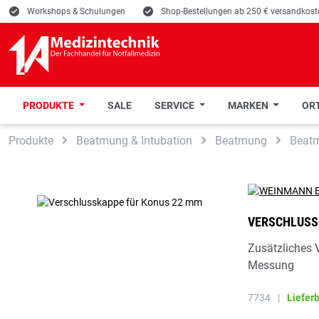
E
Workshops & Schulungen
E
Shop-Bestellungen ab 250 € versandkoste
PRODUKTE
SALE
SERVICE
MARKEN
ORT
 Hauptinhalt springen
Zur Suche springen
Zur Hauptnavigation springen
Produkte
Beatmung & Intubation
Beatmung
Beat
VERSCHLUSS
Zusätzliches 
Messung
7734
|
Liefer