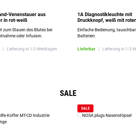
and-Venenstauer aus
1A Diagnostikleuchte mit
r in rot-weiß
Druckknopf, weiß mit roter
Aufschrift
t zum Stauen des Blutes bei
Einfache Bedienung, tauschba
ntnahme oder Infusion.
Batterien.
|
Lieferung in 1-3 Werktagen.
Lieferbar
|
Lieferung in 1-3 
SALE
SALE