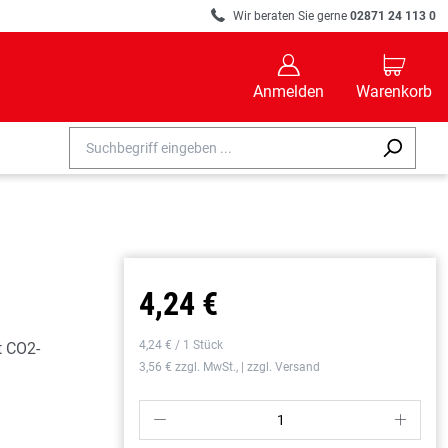
R
Wir beraten Sie gerne
02871 24 113 0
B
C
Anmelden
Warenkorb
4,24 €
4,24 € / 1 Stück
t CO2-
3,56 € zzgl. MwSt., | zzgl. Versand
P
S