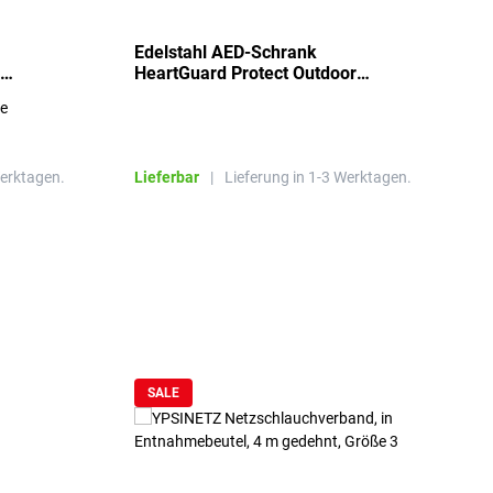
Edelstahl AED-Schrank
T
HeartGuard Protect Outdoor
I
beheizt, bis -20°C
S
re
E
R
Werktagen.
Lieferbar
|
Lieferung in 1-3 Werktagen.
L
SALE