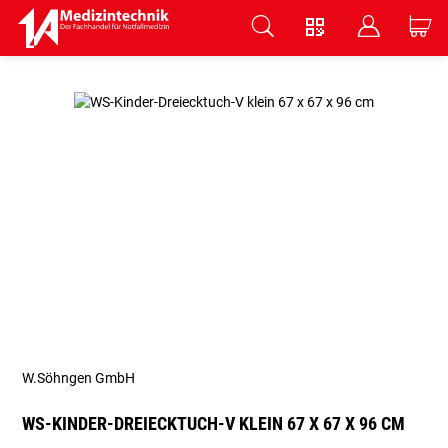
V
B
C
Zum Hauptinhalt springen
W.Söhngen GmbH
WS-KINDER-DREIECKTUCH-V KLEIN 67 X 67 X 96 CM