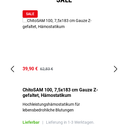
SALE
39,90 €
18
62,83 €
ChitoSAM 100, 7,5x183 cm Gauze Z-
Er
gefaltet, Hämostatikum
N
Hochleistungshämostatikum für
Mi
lebensbedrohliche Blutungen
Li
Lieferbar
|
Lieferung in 1-3 Werktagen.