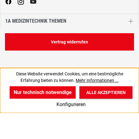
1A MEDIZINTECHNIK THEMEN
Vertrag widerrufen
Diese Website verwendet Cookies, um eine bestmögliche
1,09 €
Erfahrung bieten zu können.
Mehr Informationen ...
C
0,91 € zzgl. MwSt., | zzgl. Versand
Nur technisch notwendige
ALLE AKZEPTIEREN
w
v
B
Konfigurieren
Start
Produkte
Anmelden