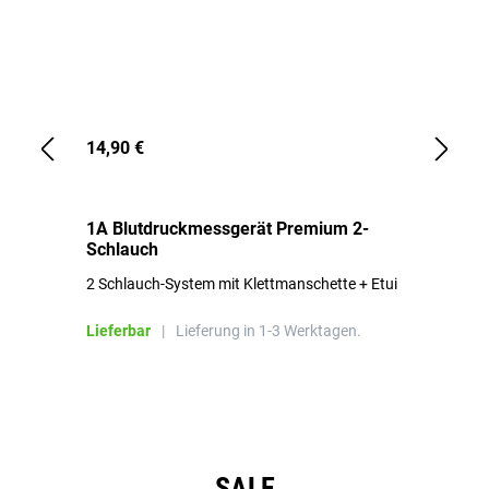
14,90 €
1,
1A Blutdruckmessgerät Premium 2-
1A
Schlauch
in
2 Schlauch-System mit Klettmanschette + Etui
To
Bl
Lieferbar
|
Lieferung in 1-3 Werktagen.
Li
Produktgalerie überspringen
SALE