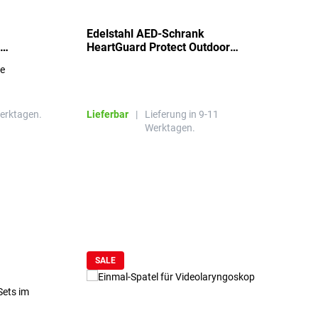
Edelstahl AED-Schrank
T
HeartGuard Protect Outdoor
I
beheizt, bis -20°C
S
re
E
R
Werktagen.
Lieferbar
|
Lieferung in 9-11
L
Werktagen.
SALE