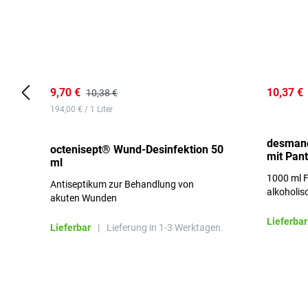
9,70 €
10,37 €
10,38 €
194,00 € / 1 Liter
desmano
octenisept® Wund-Desinfektion 50
mit Pan
ml
1000 ml F
Antiseptikum zur Behandlung von
alkoholis
akuten Wunden
besonders
Lieferbar
Lieferbar
|
Lieferung in 1-3 Werktagen.