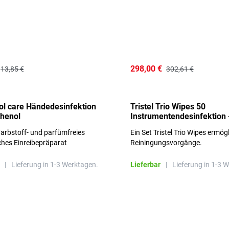
298,00 €
13,85 €
302,61 €
l care Händedesinfektion
Tristel Trio Wipes 50
thenol
Instrumentendesinfektion 
Sets im Karton
arbstoff- und parfümfreies
Ein Set Tristel Trio Wipes ermög
ches Einreibepräparat
Reiningungsvorgänge.
 hautfreundlich
|
Lieferung in 1-3 Werktagen.
Lieferbar
|
Lieferung in 1-3 