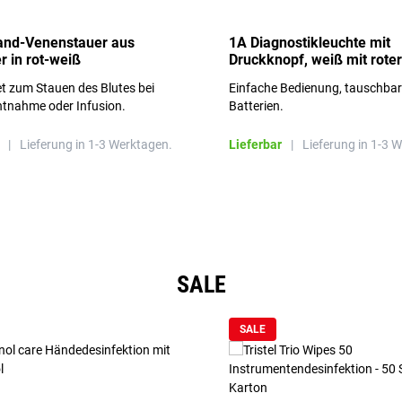
and-Venenstauer aus
1A Diagnostikleuchte mit
r in rot-weiß
Druckknopf, weiß mit roter
Aufschrift
t zum Stauen des Blutes bei
Einfache Bedienung, tauschba
ntnahme oder Infusion.
Batterien.
|
Lieferung in 1-3 Werktagen.
Lieferbar
|
Lieferung in 1-3 
SALE
SALE