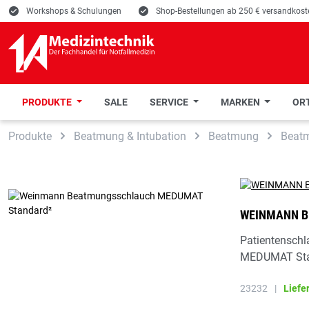
E
Workshops & Schulungen
E
Shop-Bestellungen ab 250 € versandkoste
PRODUKTE
SALE
SERVICE
MARKEN
ORT
 Hauptinhalt springen
Zur Suche springen
Zur Hauptnavigation springen
Produkte
Beatmung & Intubation
Beatmung
Beat
WEINMANN B
Patientensch
MEDUMAT Sta
23232
|
Liefe