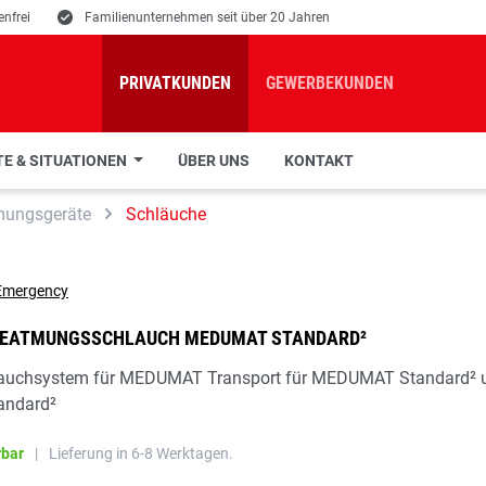
nfrei
E
Familienunternehmen seit über 20 Jahren
PRIVATKUNDEN
GEWERBEKUNDEN
E & SITUATIONEN
ÜBER UNS
KONTAKT
mungsgeräte
Schläuche
EATMUNGSSCHLAUCH MEDUMAT STANDARD²
lauchsystem für MEDUMAT Transport für MEDUMAT Standard² 
ndard²
rbar
|
Lieferung in 6-8 Werktagen.