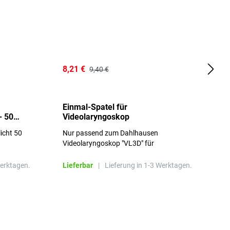
8,21 €
1
9,40 €
Einmal-Spatel für
O
- 50
Videolaryngoskop
licht 50
Nur passend zum Dahlhausen
g
Videolaryngoskop "VL3D" für
Einmalspatel
Werktagen.
Lieferbar
|
Lieferung in 1-3 Werktagen.
L