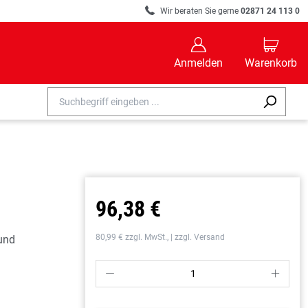
R
Wir beraten Sie gerne
02871 24 113 0
B
C
Anmelden
Warenkorb
96,38 €
80,99 € zzgl. MwSt., | zzgl. Versand
und
P
S