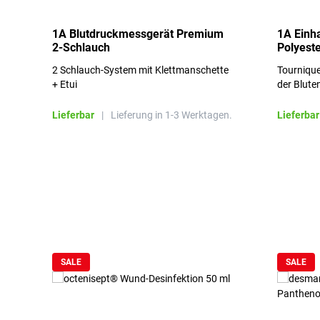
1A Blutdruckmessgerät Premium
1A Einh
2-Schlauch
Polyeste
2 Schlauch-System mit Klettmanschette
Tournique
+ Etui
der Blute
Lieferbar
|
Lieferung in 1-3 Werktagen.
Lieferbar
Produktgalerie überspringen
SALE
SALE