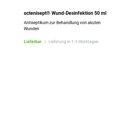
de
octenisept® Wund-Desinfektion 50 ml
Pa
Antiseptikum zur Behandlung von akuten
10
Wunden
al
ha
Lieferbar
|
Lieferung in 1-3 Werktagen.
Li