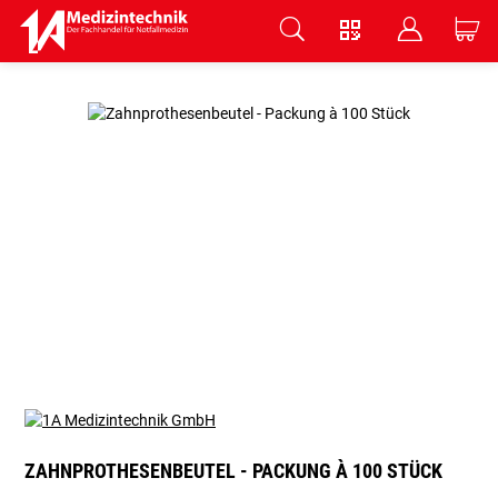
V
B
C
Zum Hauptinhalt springen
ZAHNPROTHESENBEUTEL - PACKUNG À 100 STÜCK