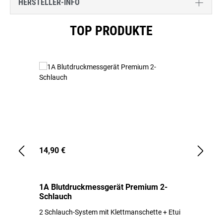
HERSTELLER-INFO
Produktgalerie überspringen
TOP PRODUKTE
14,90 €
1,
1A Blutdruckmessgerät Premium 2-
1A
Schlauch
in
2 Schlauch-System mit Klettmanschette + Etui
To