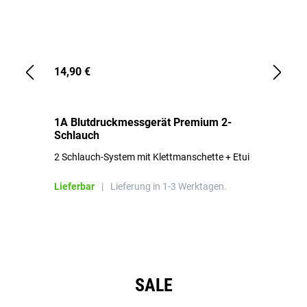
14,90 €
1,
1A Blutdruckmessgerät Premium 2-
1A
Schlauch
in
2 Schlauch-System mit Klettmanschette + Etui
To
Bl
Lieferbar
|
Lieferung in 1-3 Werktagen.
Li
Produktgalerie überspringen
SALE