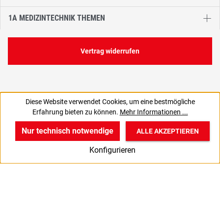
1A MEDIZINTECHNIK THEMEN
Vertrag widerrufen
Diese Website verwendet Cookies, um eine bestmögliche
163,63 €
Erfahrung bieten zu können.
Mehr Informationen ...
C
137,50 € zzgl. MwSt., | zzgl. Versand
Nur technisch notwendige
ALLE AKZEPTIEREN
w
v
B
Konfigurieren
Start
Produkte
Anmelden