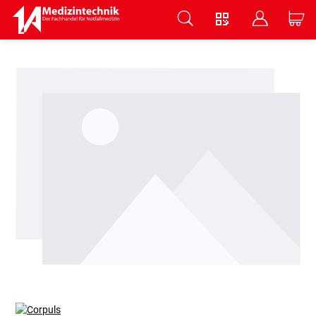
V
B
C
Zum Hauptinhalt springen