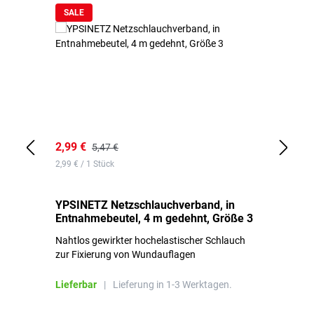
SALE
2,99 €
7,
5,47 €
2,99 € / 1 Stück
0,1
YPSINETZ Netzschlauchverband, in
YP
Entnahmebeutel, 4 m gedehnt, Größe 3
Ki
Nahtlos gewirkter hochelastischer Schlauch
zur Fixierung von Wundauflagen
Li
Lieferbar
|
Lieferung in 1-3 Werktagen.