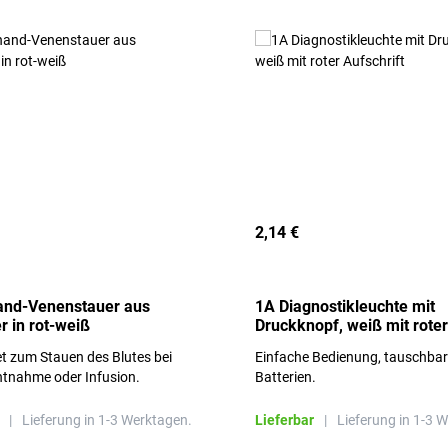
2,14 €
and-Venenstauer aus
1A Diagnostikleuchte mit
r in rot-weiß
Druckknopf, weiß mit roter
Aufschrift
t zum Stauen des Blutes bei
Einfache Bedienung, tauschba
ntnahme oder Infusion.
Batterien.
|
Lieferung in 1-3 Werktagen.
Lieferbar
|
Lieferung in 1-3 