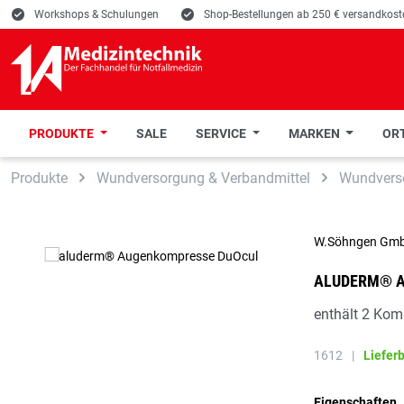
E
Workshops & Schulungen
E
Shop-Bestellungen ab 250 € versandkoste
PRODUKTE
SALE
SERVICE
MARKEN
ORT
 Hauptinhalt springen
Zur Suche springen
Zur Hauptnavigation springen
Produkte
Wundversorgung & Verbandmittel
Wundvers
W.Söhngen Gm
ALUDERM® A
enthält 2 Ko
1612
|
Liefer
Eigenschaften