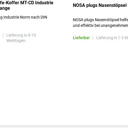
lfe-Koffer MT-CD Industrie
NOSA plugs Nasenstöpsel
range
ng Industrie Norm nach DIN
NOSA plugs Nasenstöpsel helfe
und effektiv bei unangenehme
Gerüchen, ohne die Atmung zu
|
Lieferung in 8-10
beeinträchtigen.
Lieferbar
|
Lieferung in 1-3 
Werktagen.