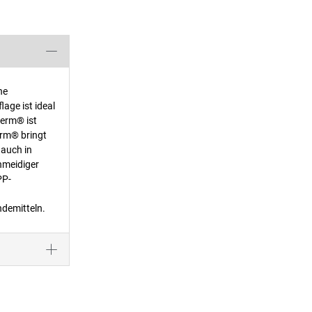
ne
ge ist ideal
derm® ist
erm® bringt
 auch in
chmeidiger
PP-
ndemitteln.