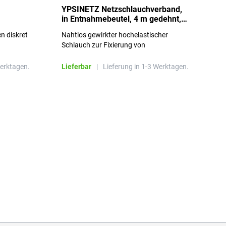
YPSINETZ Netzschlauchverband,
Y
in Entnahmebeutel, 4 m gedehnt,
w
Größe 3
S
n diskret
Nahtlos gewirkter hochelastischer
n
Schlauch zur Fixierung von
Wundauflagen
Werktagen.
Lieferbar
|
Lieferung in 1-3 Werktagen.
L