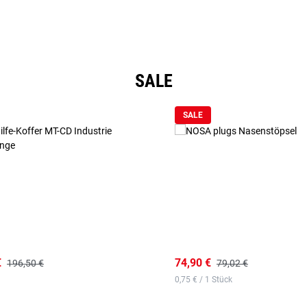
SALE
SALE
€
74,90 €
196,50 €
79,02 €
0,75 € / 1 Stück