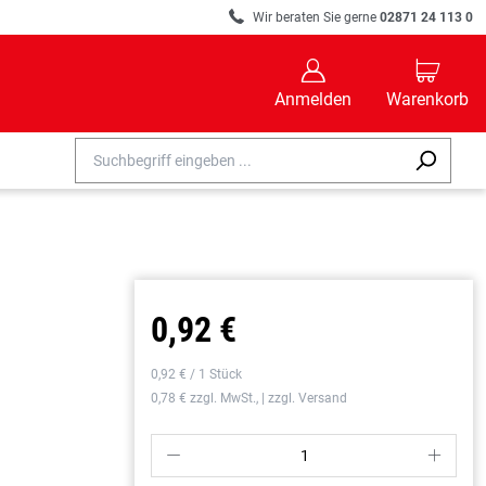
R
Wir beraten Sie gerne
02871 24 113 0
B
C
Anmelden
Warenkorb
0,92 €
0,92 € / 1 Stück
0,78 € zzgl. MwSt., | zzgl. Versand
P
S