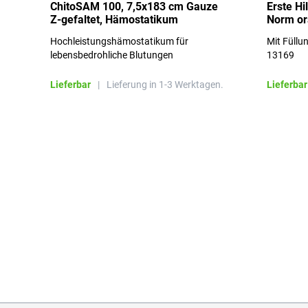
ChitoSAM 100, 7,5x183 cm Gauze
Erste Hi
Z-gefaltet, Hämostatikum
Norm o
Hochleistungshämostatikum für
Mit Füllu
lebensbedrohliche Blutungen
13169
Lieferbar
|
Lieferung in 1-3 Werktagen.
Lieferbar