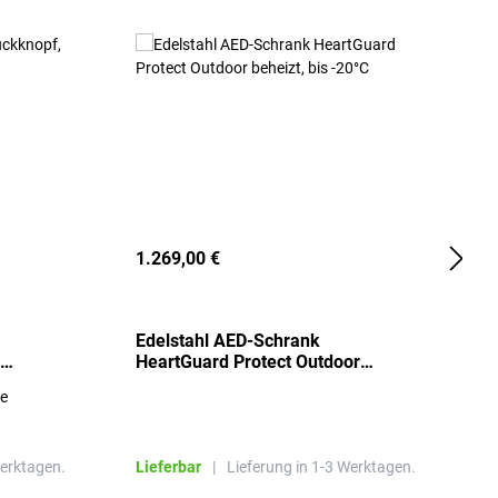
1.269,00 €
2
Edelstahl AED-Schrank
T
HeartGuard Protect Outdoor
I
beheizt, bis -20°C
S
re
E
R
Werktagen.
Lieferbar
|
Lieferung in 1-3 Werktagen.
L