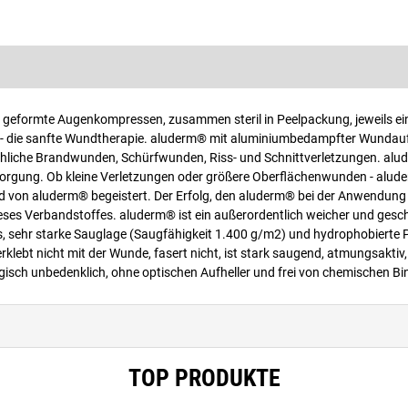
geformte Augenkompressen, zusammen steril in Peelpackung, jeweils ei
ie sanfte Wundtherapie. aluderm® mit aluminiumbedampfter Wundaufla
ächliche Brandwunden, Schürfwunden, Riss- und Schnittverletzungen. alu
ersorgung. Ob kleine Verletzungen oder größere Oberflächenwunden - alud
d von aluderm® begeistert. Der Erfolg, den aluderm® bei der Anwendung
 dieses Verbandstoffes. aluderm® ist ein außerordentlich weicher und ges
 sehr starke Sauglage (Saugfähigkeit 1.400 g/m2) und hydrophobierte 
lebt nicht mit der Wunde, fasert nicht, ist stark saugend, atmungsaktiv,
ogisch unbedenklich, ohne optischen Aufheller und frei von chemischen Bi
TOP PRODUKTE