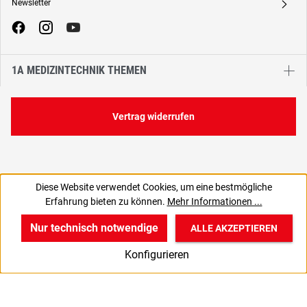
Newsletter
A
1A MEDIZINTECHNIK THEMEN
Vertrag widerrufen
Diese Website verwendet Cookies, um eine bestmögliche
17,98 €
Erfahrung bieten zu können.
Mehr Informationen ...
C
15,11 € zzgl. MwSt., | zzgl. Versand
Nur technisch notwendige
ALLE AKZEPTIEREN
w
v
B
Konfigurieren
Start
Produkte
Anmelden