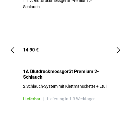
14,90 €
1,
1A Blutdruckmessgerät Premium 2-
1A
Schlauch
in
2 Schlauch-System mit Klettmanschette + Etui
To
Bl
Lieferbar
|
Lieferung in 1-3 Werktagen.
Li