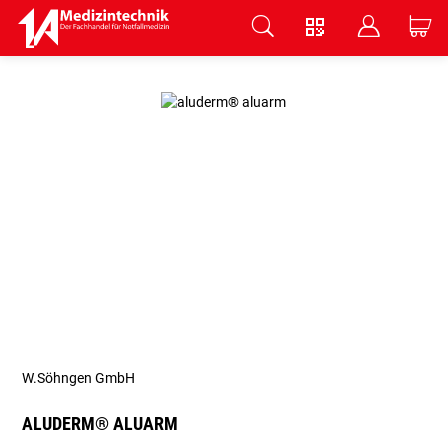
V
B
C
Zum Hauptinhalt springen
W.Söhngen GmbH
ALUDERM® ALUARM