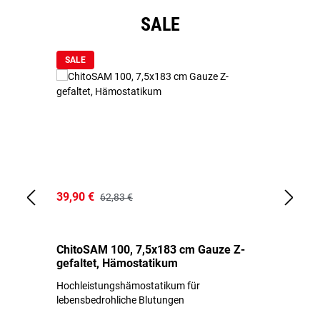
Produktgalerie überspringen
SALE
SALE
39,90 €
18
62,83 €
ChitoSAM 100, 7,5x183 cm Gauze Z-
Er
gefaltet, Hämostatikum
N
Hochleistungshämostatikum für
Mi
lebensbedrohliche Blutungen
Li