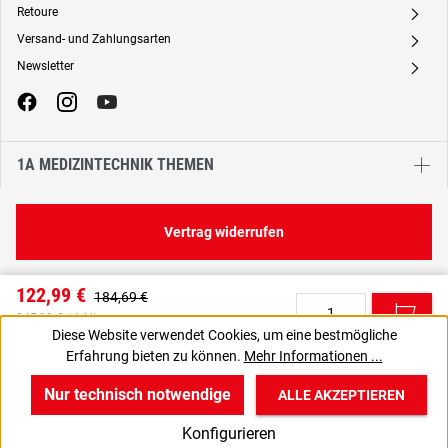
Retoure
A
Versand- und Zahlungsarten
A
Newsletter
A
1A MEDIZINTECHNIK THEMEN
Vertrag widerrufen
122,99 €
184,69 €
C
245,98 € / 1 Liter
Diese Website verwendet Cookies, um eine bestmögliche
103,35 € zzgl. MwSt., | zzgl. Versand
Erfahrung bieten zu können.
Mehr Informationen ...
VPE gewünscht? Dann die zu bestellende Anzahl auf 20 setzen.
J
Nur technisch notwendige
ALLE AKZEPTIEREN
w
v
B
Konfigurieren
Start
Produkte
Anmelden