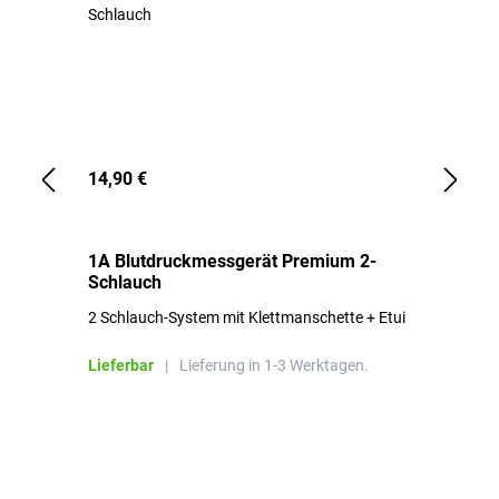
14,90 €
1,
1A Blutdruckmessgerät Premium 2-
1A
Schlauch
in
2 Schlauch-System mit Klettmanschette + Etui
To
Bl
Lieferbar
|
Lieferung in 1-3 Werktagen.
Li