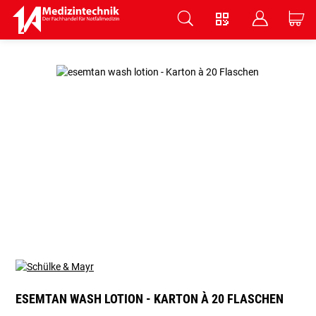
V
B
C
Zum Hauptinhalt springen
ESEMTAN WASH LOTION - KARTON À 20 FLASCHEN