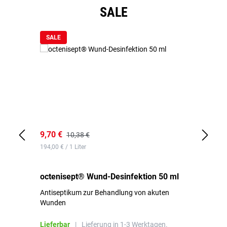
Produktgalerie überspringen
SALE
SALE
9,70 €
10
10,38 €
194,00 € / 1 Liter
de
octenisept® Wund-Desinfektion 50 ml
Pa
Antiseptikum zur Behandlung von akuten
10
Wunden
al
ha
Lieferbar
|
Lieferung in 1-3 Werktagen.