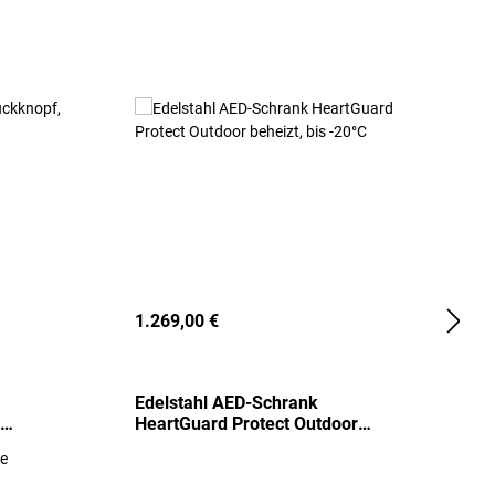
1.269,00 €
2
Edelstahl AED-Schrank
T
HeartGuard Protect Outdoor
I
beheizt, bis -20°C
S
re
E
R