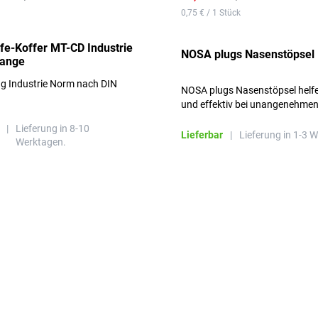
0,75 € / 1 Stück
lfe-Koffer MT-CD Industrie
NOSA plugs Nasenstöpsel
range
ng Industrie Norm nach DIN
NOSA plugs Nasenstöpsel helfe
und effektiv bei unangenehme
Gerüchen, ohne die Atmung zu
|
Lieferung in 8-10
beeinträchtigen.
Lieferbar
|
Lieferung in 1-3 
Werktagen.