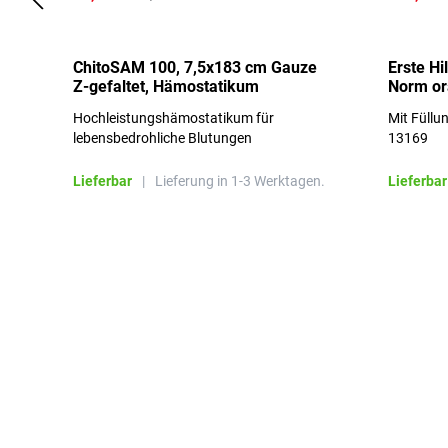
ChitoSAM 100, 7,5x183 cm Gauze
Erste Hi
Z-gefaltet, Hämostatikum
Norm o
Hochleistungshämostatikum für
Mit Füllu
lebensbedrohliche Blutungen
13169
Lieferbar
|
Lieferung in 1-3 Werktagen.
Lieferbar