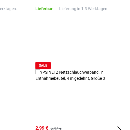
Werktagen.
Lieferbar
|
Lieferung in 1-3 Werktagen.
L
SALE
2,99 €
7
5,47 €