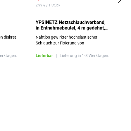
2,99 € / 1 Stück
0,
YPSINETZ Netzschlauchverband,
Y
in Entnahmebeutel, 4 m gedehnt,
w
Größe 3
S
n diskret
Nahtlos gewirkter hochelastischer
n
Schlauch zur Fixierung von
Wundauflagen
Werktagen.
Lieferbar
|
Lieferung in 1-3 Werktagen.
L