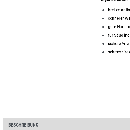
breites ant
schneller Wi
gute Haut- 
für Säuglin
sichere Anw
schmerzfrei
BESCHREIBUNG