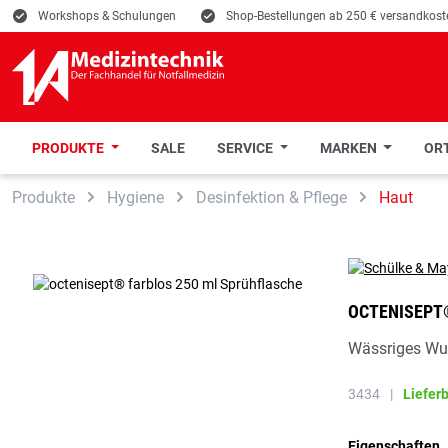
E
Workshops & Schulungen
E
Shop-Bestellungen ab 250 € versandkoste
PRODUKTE
SALE
SERVICE
MARKEN
ORT
 Hauptinhalt springen
Zur Suche springen
Zur Hauptnavigation springen
Produkte
Hygiene
Desinfektion & Pflege
Haut
OCTENISEPT
Wässriges Wu
3434
|
Liefer
Eigenschaften