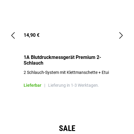
14,90 €
1,
1A Blutdruckmessgerät Premium 2-
1A
Schlauch
in
2 Schlauch-System mit Klettmanschette + Etui
To
Bl
Lieferbar
|
Lieferung in 1-3 Werktagen.
Li
Produktgalerie überspringen
SALE