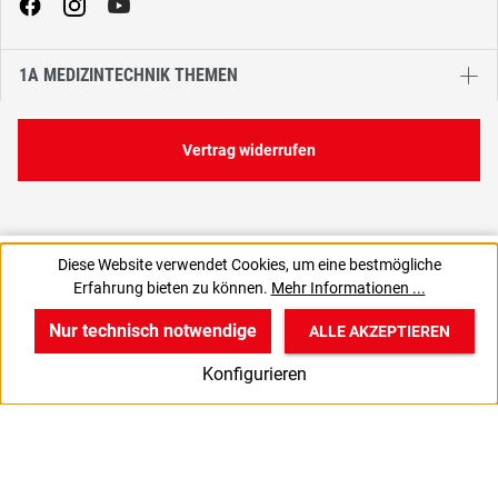
1A MEDIZINTECHNIK THEMEN
Vertrag widerrufen
20,44 €
Diese Website verwendet Cookies, um eine bestmögliche
C
81,76 € / 1 Liter
Erfahrung bieten zu können.
Mehr Informationen ...
17,18 € zzgl. MwSt., | zzgl. Versand
Nur technisch notwendige
ALLE AKZEPTIEREN
w
v
B
Konfigurieren
Start
Produkte
Anmelden