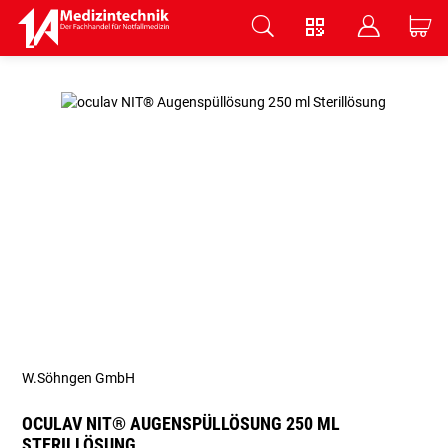
V
B
C
Zum Hauptinhalt springen
W.Söhngen GmbH
OCULAV NIT® AUGENSPÜLLÖSUNG 250 ML
STERILLÖSUNG