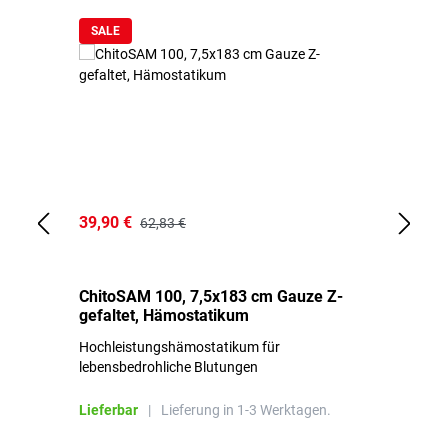
SALE
39,90 €
18
62,83 €
ChitoSAM 100, 7,5x183 cm Gauze Z-
Er
gefaltet, Hämostatikum
N
Hochleistungshämostatikum für
Mi
lebensbedrohliche Blutungen
Li
Lieferbar
|
Lieferung in 1-3 Werktagen.