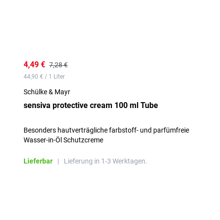
4,49 €
7,28 €
44,90 € / 1 Liter
Schülke & Mayr
sensiva protective cream 100 ml Tube
Besonders hautverträgliche farbstoff- und parfümfreie
Wasser-in-Öl Schutzcreme
Lieferbar
|
Lieferung in 1-3 Werktagen.