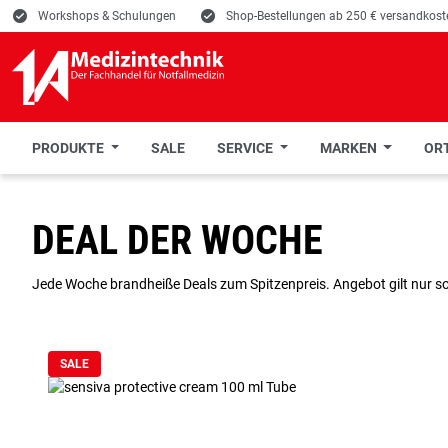
E
Workshops & Schulungen
E
Shop-Bestellungen ab 250 € versandkoste
PRODUKTE
SALE
SERVICE
MARKEN
ORT
 Hauptinhalt springen
Zur Suche springen
Zur Hauptnavigation springen
DEAL DER WOCHE
Jede Woche brandheiße Deals zum Spitzenpreis. Angebot gilt nur sol
SALE