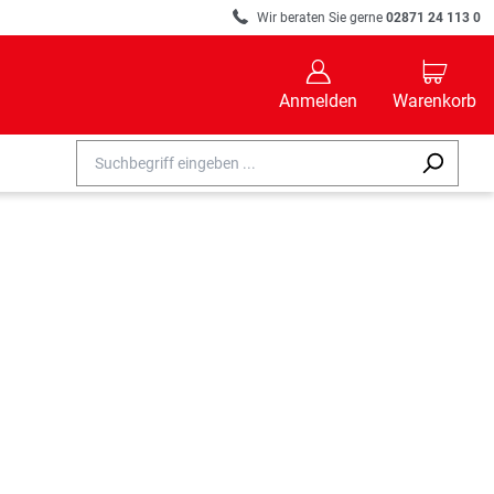
R
Wir beraten Sie gerne
02871 24 113 0
B
C
Anmelden
Warenkorb