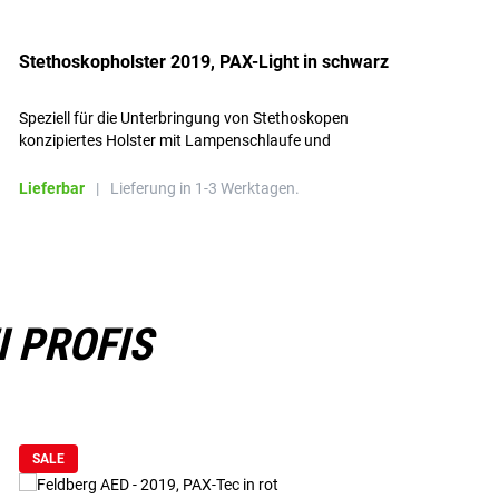
Stethoskopholster 2019, PAX-Light in schwarz
P
s
Speziell für die Unterbringung von Stethoskopen
U
konzipiertes Holster mit Lampenschlaufe und
w
Handschuhtasche
S
G
Lieferbar
|
Lieferung in 1-3 Werktagen.
L
ä
I PROFIS
SALE