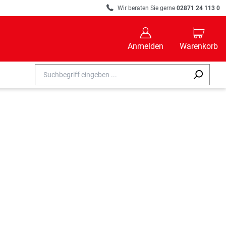
R
Wir beraten Sie gerne
02871 24 113 0
B
C
Anmelden
Warenkorb
EHÖR
EST DU EINE GROSSE AUSWAHL