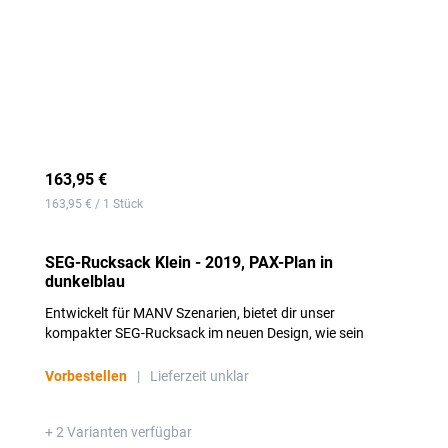
163,95 €
163,95 € / 1 Stück
SEG-Rucksack Klein - 2019, PAX-Plan in
dunkelblau
Entwickelt für MANV Szenarien, bietet dir unser
kompakter SEG-Rucksack im neuen Design, wie sein
großer Bruder auch, eine variable Einteilung mit
einklettbaren Innentaschen und Platz für die
Vorbestellen
|
Lieferzeit unklar
Dokumentation.
+ 2 Varianten verfügbar