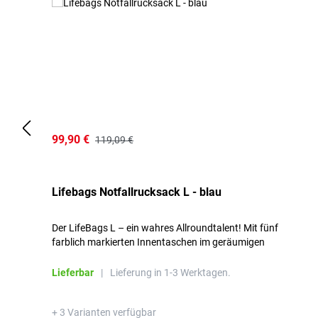
99,90 €
119,09 €
Lifebags Notfallrucksack L - blau
Der LifeBags L – ein wahres Allroundtalent! Mit fünf
farblich markierten Innentaschen im geräumigen
Hauptfach für optimale Übersicht.
Lieferbar
|
Lieferung in 1-3 Werktagen.
+ 3 Varianten verfügbar