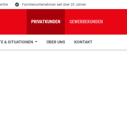
nfrei
E
Familienunternehmen seit über 20 Jahren
PRIVATKUNDEN
GEWERBEKUNDEN
E & SITUATIONEN
ÜBER UNS
KONTAKT
FALLRUCKSÄCKE UND ZUB
UCKSÄCKE ODER -ZUBEHÖR, BEI UNS FIND