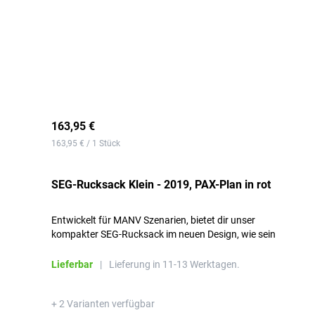
163,95 €
163,95 € / 1 Stück
SEG-Rucksack Klein - 2019, PAX-Plan in rot
Entwickelt für MANV Szenarien, bietet dir unser
kompakter SEG-Rucksack im neuen Design, wie sein
großer Bruder auch, eine variable Einteilung mit
einklettbaren Innentaschen und Platz für die
Lieferbar
|
Lieferung in 11-13 Werktagen.
Dokumentation.
+ 2 Varianten verfügbar