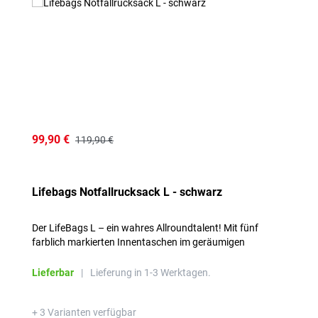
99,90 €
119,90 €
Lifebags Notfallrucksack L - schwarz
Der LifeBags L – ein wahres Allroundtalent! Mit fünf
farblich markierten Innentaschen im geräumigen
Hauptfach für optimale Übersicht.
Lieferbar
|
Lieferung in 1-3 Werktagen.
+ 3 Varianten verfügbar