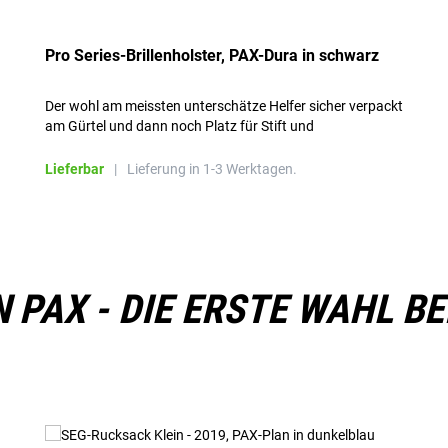
Pro Series-Brillenholster, PAX-Dura in schwarz
Der wohl am meissten unterschätze Helfer sicher verpackt
am Gürtel und dann noch Platz für Stift und
Pupillenleuchte, sowie die Böker Kleiderschere, unser
Holster für die Schutzbrille.
Lieferbar
|
Lieferung in 1-3 Werktagen.
PAX - DIE ERSTE WAHL BE