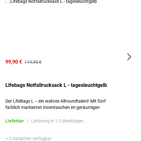
99,90 €
2
119,90 €
Lifebags Notfallrucksack L - tagesleuchtgelb
L
Der LifeBags L – ein wahres Allroundtalent! Mit fünf
D
farblich markierten Innentaschen im geräumigen
I
Hauptfach für optimale Übersicht.
m
Lieferbar
|
Lieferung in 1-3 Werktagen.
L
+ 3 Varianten verfügbar
+