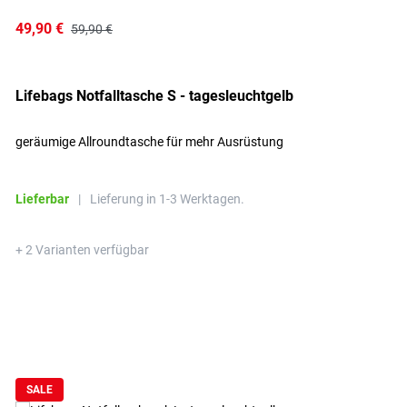
49,90 €
59,90 €
Lifebags Notfalltasche S - tagesleuchtgelb
geräumige Allroundtasche für mehr Ausrüstung
Lieferbar
|
Lieferung in 1-3 Werktagen.
+ 2 Varianten verfügbar
SALE