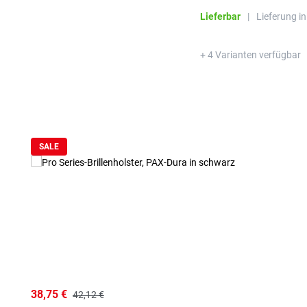
gefädelten Untergürtel ge
Lieferbar
|
Lieferung i
+ 4 Varianten verfügbar
SALE
38,75 €
42,12 €