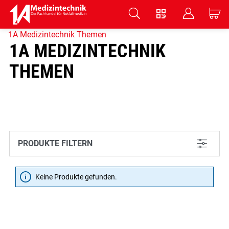
V
B
C
1A Medizintechnik Themen
Zum Hauptinhalt springen
1A MEDIZINTECHNIK
THEMEN
PRODUKTE FILTERN
L
Keine Produkte gefunden.