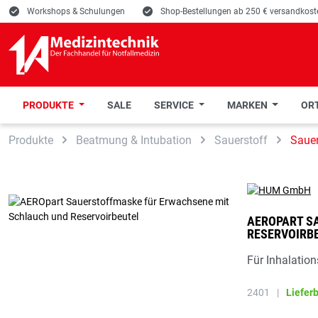
E
Workshops & Schulungen
E
Shop-Bestellungen ab 250 € versandkoste
PRODUKTE
SALE
SERVICE
MARKEN
ORT
 Hauptinhalt springen
Zur Suche springen
Zur Hauptnavigation springen
Produkte
Beatmung & Intubation
Sauerstoff
Saue
AEROPART S
RESERVOIRB
Für Inhalatio
2401
|
Liefer