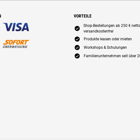
N
VORTEILE
Shop-Bestellungen ab 250 € nett
E
versandkostenfrei
E
Produkte leasen oder mieten
E
Workshops & Schulungen
E
Familienunternehmen seit über 2