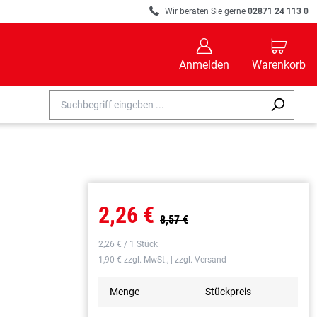
R
Wir beraten Sie gerne
02871 24 113 0
B
C
Anmelden
Warenkorb
2,26 €
8,57 €
2,26 € / 1 Stück
1,90 € zzgl. MwSt., | zzgl. Versand
Menge
Stückpreis