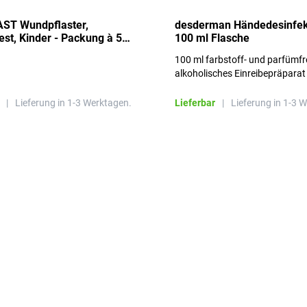
ST Wundpflaster,
desderman Händedesinfek
st, Kinder - Packung à 50
100 ml Flasche
100 ml farbstoff- und parfümfr
alkoholisches Einreibepräparat
|
Lieferung in 1-3 Werktagen.
Lieferbar
|
Lieferung in 1-3 