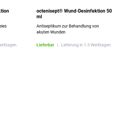
d
tion
octenisept® Wund-Desinfektion 50
m
ml
1
eies
Antiseptikum zur Behandlung von
a
akuten Wunden
b
L
Werktagen.
Lieferbar
|
Lieferung in 1-3 Werktagen.