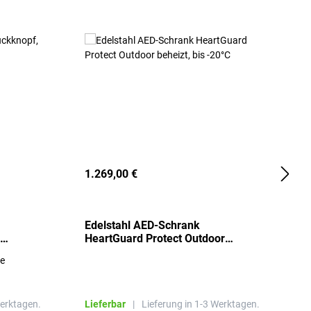
1.269,00 €
2
Edelstahl AED-Schrank
T
HeartGuard Protect Outdoor
I
beheizt, bis -20°C
S
re
E
R
Werktagen.
Lieferbar
|
Lieferung in 1-3 Werktagen.
L