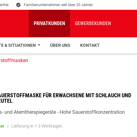
nfrei
E
Familienunternehmen seit über 20 Jahren
PRIVATKUNDEN
GEWERBEKUNDEN
E & SITUATIONEN
ÜBER UNS
KONTAKT
rstoffmasken
AUERSTOFFMASKE FÜR ERWACHSENE MIT SCHLAUCH UND
EUTEL
ns- und Atemtherapiegeräte - Hohe Sauerstoffkonzentration
bar
|
Lieferung in 1-3 Werktagen.