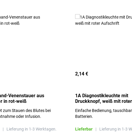
2,14 €
and-Venenstauer aus
1A Diagnostikleuchte mit
r in rot-weiß
Druckknopf, weiß mit roter
Aufschrift
t zum Stauen des Blutes bei
Einfache Bedienung, tauschba
ntnahme oder Infusion.
Batterien.
|
Lieferung in 1-3 Werktagen.
Lieferbar
|
Lieferung in 1-3 