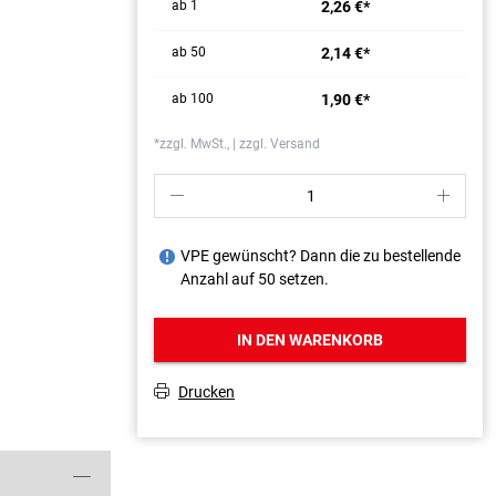
ab 1
2,26 €*
ab 50
2,14 €*
ab 100
1,90 €*
*zzgl. MwSt., | zzgl. Versand
P
S
VPE gewünscht? Dann die zu bestellende
J
Anzahl auf 50 setzen.
IN DEN WARENKORB
Drucken
T