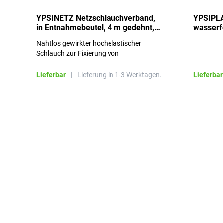
YPSINETZ Netzschlauchverband,
YPSIPLA
in Entnahmebeutel, 4 m gedehnt,
wasserfe
Größe 3
Stück
Nahtlos gewirkter hochelastischer
Schlauch zur Fixierung von
Wundauflagen
Lieferbar
|
Lieferung in 1-3 Werktagen.
Lieferbar