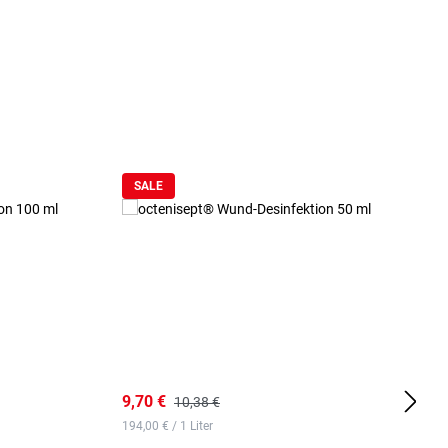
SALE
9,70 €
1
10,38 €
194,00 € / 1 Liter