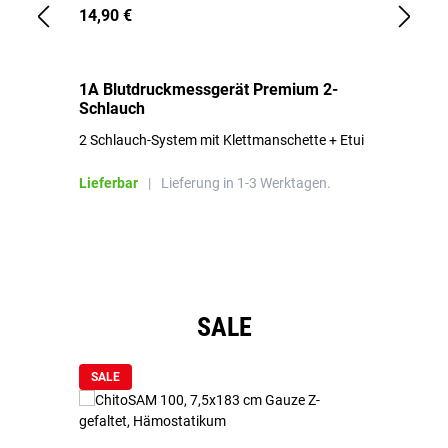
14,90 €
1,
1A Blutdruckmessgerät Premium 2-
1A
Schlauch
in
2 Schlauch-System mit Klettmanschette + Etui
To
Bl
Lieferbar
|
Lieferung in 1-3 Werktagen.
Li
Produktgalerie überspringen
SALE
SALE