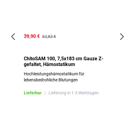
39,90 €
18
62,83 €
ChitoSAM 100, 7,5x183 cm Gauze Z-
Er
gefaltet, Hämostatikum
N
Hochleistungshämostatikum für
Mi
lebensbedrohliche Blutungen
Li
Lieferbar
|
Lieferung in 1-3 Werktagen.