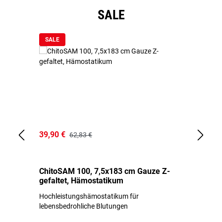
Produktgalerie überspringen
SALE
SALE
39,90 €
18
62,83 €
ChitoSAM 100, 7,5x183 cm Gauze Z-
Er
gefaltet, Hämostatikum
N
Hochleistungshämostatikum für
Mi
lebensbedrohliche Blutungen
Li