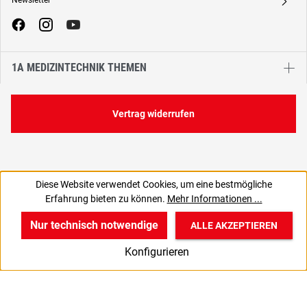
Newsletter
A
1A MEDIZINTECHNIK THEMEN
Vertrag widerrufen
Diese Website verwendet Cookies, um eine bestmögliche
25,70 €
Erfahrung bieten zu können.
Mehr Informationen ...
C
21,60 € zzgl. MwSt., | zzgl. Versand
Nur technisch notwendige
ALLE AKZEPTIEREN
w
v
B
Konfigurieren
Start
Produkte
Anmelden