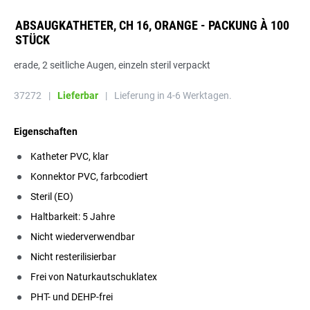
ABSAUGKATHETER, CH 16, ORANGE - PACKUNG À 100
STÜCK
erade, 2 seitliche Augen, einzeln steril verpackt
37272
|
Lieferbar
|
Lieferung in 4-6 Werktagen.
Eigenschaften
Katheter PVC, klar
Konnektor PVC, farbcodiert
Steril (EO)
Haltbarkeit: 5 Jahre
Nicht wiederverwendbar
Nicht resterilisierbar
Frei von Naturkautschuklatex
PHT- und DEHP-frei