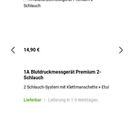
14,90 €
1,
1A Blutdruckmessgerät Premium 2-
1A
Schlauch
in
2 Schlauch-System mit Klettmanschette + Etui
To
Bl
Lieferbar
|
Lieferung in 1-3 Werktagen.
Li