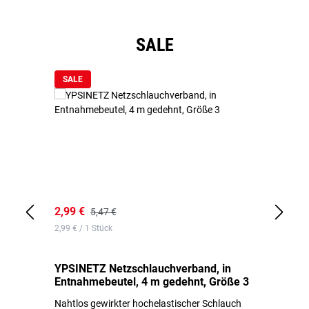
Produktgalerie überspringen
SALE
SALE
2,99 €
7,
5,47 €
2,99 € / 1 Stück
0,1
YPSINETZ Netzschlauchverband, in
YP
Entnahmebeutel, 4 m gedehnt, Größe 3
Ki
Nahtlos gewirkter hochelastischer Schlauch