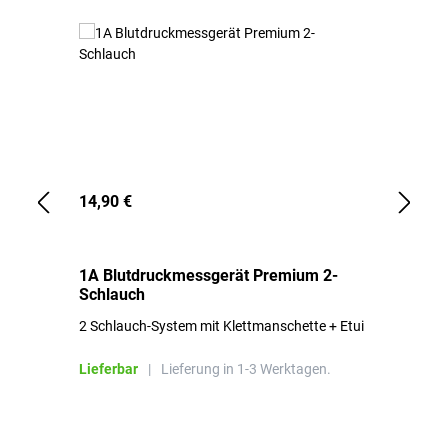
14,90 €
1,
1A Blutdruckmessgerät Premium 2-
1A
Schlauch
in
2 Schlauch-System mit Klettmanschette + Etui
To
Bl
Lieferbar
|
Lieferung in 1-3 Werktagen.
Li