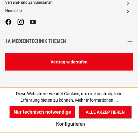
Versand- und Zahlungsarten
A
Newsletter
A
1A MEDIZINTECHNIK THEMEN
Vertrag widerrufen
Diese Website verwendet Cookies, um eine bestmögliche
182,13 €
Erfahrung bieten zu können.
Mehr Informationen ...
C
153,05 € zzgl. MwSt., | zzgl. Versand
Nur technisch notwendige
ALLE AKZEPTIEREN
w
v
B
Konfigurieren
Start
Produkte
Anmelden