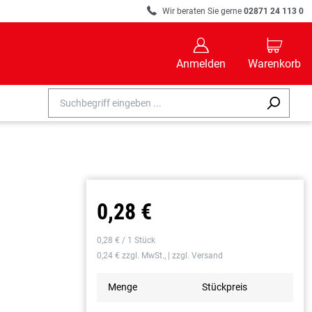
R
Wir beraten Sie gerne
02871 24 113 0
B
C
Anmelden
Warenkorb
0,28 €
0,28 € / 1 Stück
0,24 € zzgl. MwSt., | zzgl. Versand
Menge
Stückpreis