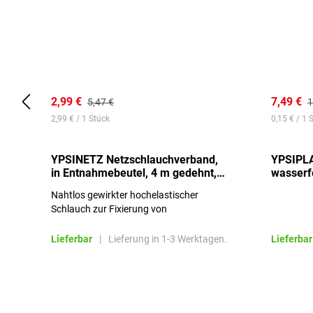
2,99 €
7,49 €
5,47 €
1
2,99 € / 1 Stück
0,15 € / 1 
YPSINETZ Netzschlauchverband,
YPSIPLA
in Entnahmebeutel, 4 m gedehnt,
wasserfe
Größe 3
Stück
Nahtlos gewirkter hochelastischer
Schlauch zur Fixierung von
Wundauflagen
Lieferbar
|
Lieferung in 1-3 Werktagen.
Lieferbar