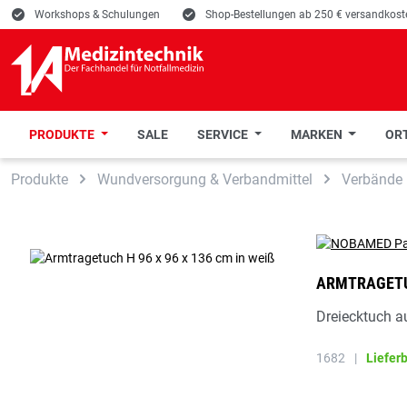
E
Workshops & Schulungen
E
Shop-Bestellungen ab 250 € versandkoste
PRODUKTE
SALE
SERVICE
MARKEN
ORT
 Hauptinhalt springen
Zur Suche springen
Zur Hauptnavigation springen
Produkte
Wundversorgung & Verbandmittel
Verbände
ARMTRAGETUC
Dreiecktuch au
1682
|
Liefer