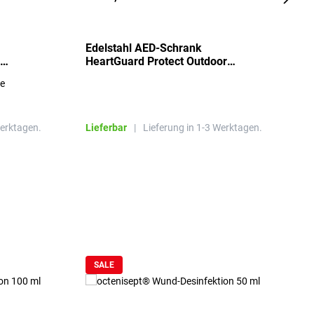
Edelstahl AED-Schrank
T
HeartGuard Protect Outdoor
I
beheizt, bis -20°C
S
re
E
R
Werktagen.
Lieferbar
|
Lieferung in 1-3 Werktagen.
L
SALE