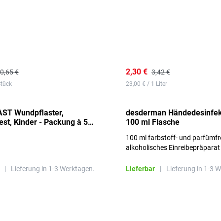
2,30 €
0,65 €
3,42 €
Stück
23,00 € / 1 Liter
ST Wundpflaster,
desderman Händedesinfek
st, Kinder - Packung à 50
100 ml Flasche
100 ml farbstoff- und parfümfr
alkoholisches Einreibepräparat
|
Lieferung in 1-3 Werktagen.
Lieferbar
|
Lieferung in 1-3 