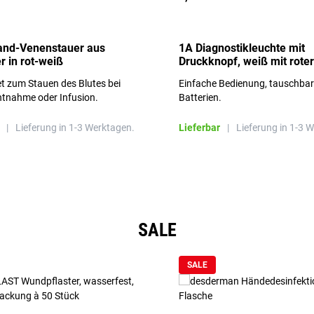
and-Venenstauer aus
1A Diagnostikleuchte mit
r in rot-weiß
Druckknopf, weiß mit roter
Aufschrift
t zum Stauen des Blutes bei
Einfache Bedienung, tauschba
ntnahme oder Infusion.
Batterien.
|
Lieferung in 1-3 Werktagen.
Lieferbar
|
Lieferung in 1-3 
SALE
SALE