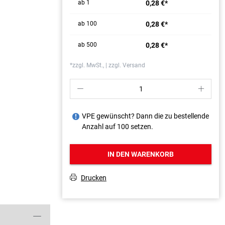
ab 1
0,28 €*
ab 100
0,28 €*
ab 500
0,28 €*
*zzgl. MwSt., | zzgl. Versand
P
S
VPE gewünscht? Dann die zu bestellende
J
Anzahl auf 100 setzen.
IN DEN WARENKORB
Drucken
T