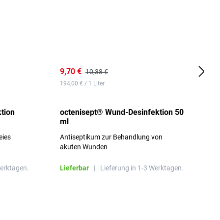
9,70 €
1
10,38 €
194,00 € / 1 Liter
d
tion
octenisept® Wund-Desinfektion 50
m
ml
1
eies
Antiseptikum zur Behandlung von
a
akuten Wunden
b
L
Werktagen.
Lieferbar
|
Lieferung in 1-3 Werktagen.