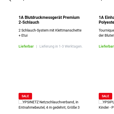
1A Blutdruckmessgerät Premium
1A Einh
2-Schlauch
Polyeste
2 Schlauch-System mit Klettmanschette
Tournique
+ Etui
der Blute
Lieferbar
|
Lieferung in 1-3 Werktagen.
Lieferbar
Produktgalerie überspringen
SALE
SALE