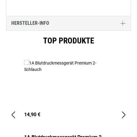
HERSTELLER-INFO
Produktgalerie überspringen
TOP PRODUKTE
14,90 €
1,