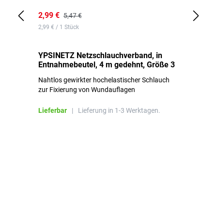
2,99 €
7,
5,47 €
2,99 € / 1 Stück
0,1
YPSINETZ Netzschlauchverband, in
YP
Entnahmebeutel, 4 m gedehnt, Größe 3
Ki
Nahtlos gewirkter hochelastischer Schlauch
zur Fixierung von Wundauflagen
Li
Lieferbar
|
Lieferung in 1-3 Werktagen.