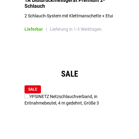
1A Blutdruckmessgerät Premium 2-
1A
Schlauch
in
2 Schlauch-System mit Klettmanschette + Etui
To
Bl
Lieferbar
|
Lieferung in 1-3 Werktagen.
Li
Produktgalerie überspringen
SALE
SALE