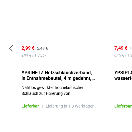
2,99 €
7,49 €
5,47 €
1
2,99 € / 1 Stück
0,15 € / 1 
YPSINETZ Netzschlauchverband,
YPSIPLA
in Entnahmebeutel, 4 m gedehnt,
wasserfe
Größe 3
Stück
Nahtlos gewirkter hochelastischer
Schlauch zur Fixierung von
Wundauflagen
Lieferbar
|
Lieferung in 1-3 Werktagen.
Lieferbar