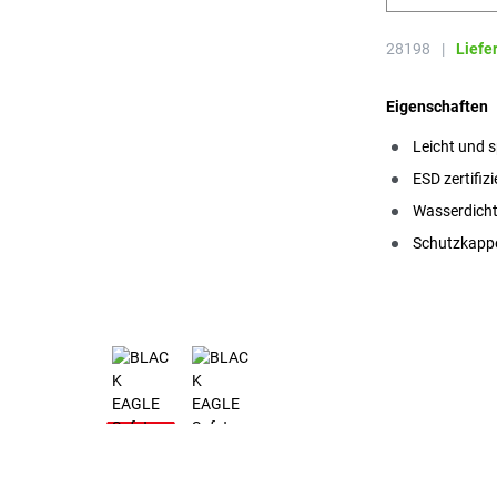
28198
|
Liefe
Eigenschaften
Leicht und s
ESD zertifizi
Wasserdich
Schutzkapp