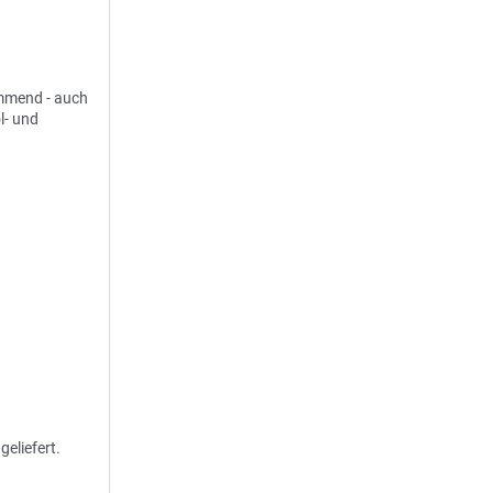
emmend - auch
l- und
eliefert.