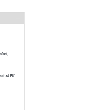
fort,
rfect-Fit“