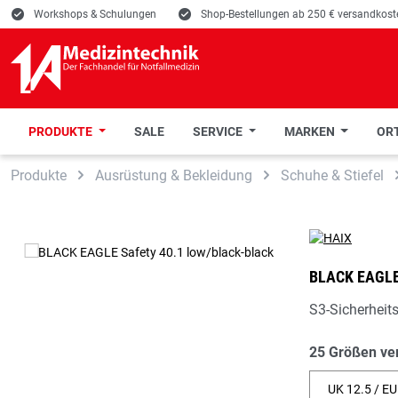
E
Workshops & Schulungen
E
Shop-Bestellungen ab 250 € versandkoste
PRODUKTE
SALE
SERVICE
MARKEN
ORT
 Hauptinhalt springen
Zur Suche springen
Zur Hauptnavigation springen
Produkte
Ausrüstung & Bekleidung
Schuhe & Stiefel
BLACK EAGLE
S3-Sicherheit
25 Größen ve
UK 12.5 / EU