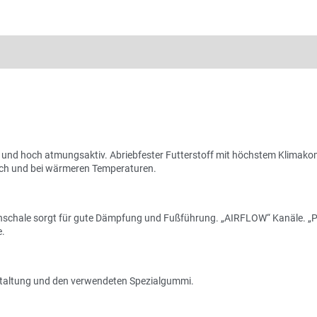
nd hoch atmungsaktiv. Abriebfester Futterstoff mit höchstem Klimakom
eich und bei wärmeren Temperaturen.
nschale sorgt für gute Dämpfung und Fußführung. „AIRFLOW“ Kanäle. „Pe
e.
estaltung und den verwendeten Spezialgummi.