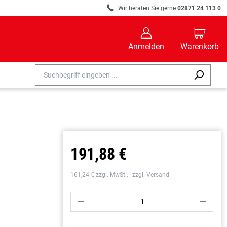
R
Wir beraten Sie gerne
02871 24 113 0
B
C
Anmelden
Warenkorb
191,88 €
161,24 € zzgl. MwSt., | zzgl. Versand
P
S