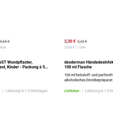
2,30 €
0,65 €
3,42 €
Stück
23,00 € / 1 Liter
ST Wundpflaster,
desderman Händedesinfek
st, Kinder - Packung à 50
100 ml Flasche
100 ml farbstoff- und parfümfr
alkoholisches Einreibepräparat
|
Lieferung in 1-3 Werktagen.
Lieferbar
|
Lieferung in 1-3 