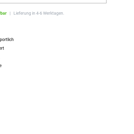
rbar
|
Lieferung in 4-6 Werktagen.
portlich
ert
t
e