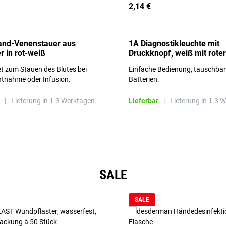
2,14 €
and-Venenstauer aus
1A Diagnostikleuchte mit
r in rot-weiß
Druckknopf, weiß mit roter
Aufschrift
t zum Stauen des Blutes bei
Einfache Bedienung, tauschba
ntnahme oder Infusion.
Batterien.
|
Lieferung in 1-3 Werktagen.
Lieferbar
|
Lieferung in 1-3 
SALE
SALE