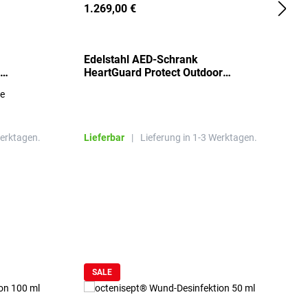
1.269,00 €
2
Edelstahl AED-Schrank
T
HeartGuard Protect Outdoor
I
beheizt, bis -20°C
S
re
E
R
Werktagen.
Lieferbar
|
Lieferung in 1-3 Werktagen.
L
SALE