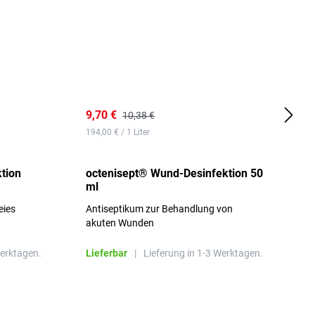
9,70 €
1
10,38 €
194,00 € / 1 Liter
d
tion
octenisept® Wund-Desinfektion 50
m
ml
1
eies
Antiseptikum zur Behandlung von
a
akuten Wunden
b
L
Werktagen.
Lieferbar
|
Lieferung in 1-3 Werktagen.