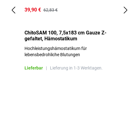
39,90 €
18
62,83 €
ChitoSAM 100, 7,5x183 cm Gauze Z-
Er
gefaltet, Hämostatikum
N
Hochleistungshämostatikum für
Mi
lebensbedrohliche Blutungen
Li
Lieferbar
|
Lieferung in 1-3 Werktagen.