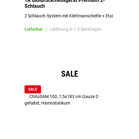
1A Blutdruckmessgerät Premium 2-
1A
Schlauch
in
2 Schlauch-System mit Klettmanschette + Etui
To
Bl
Lieferbar
|
Lieferung in 1-3 Werktagen.
Li
Produktgalerie überspringen
SALE
SALE