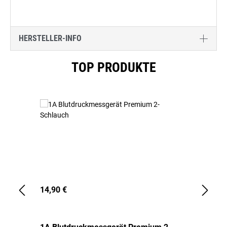
HERSTELLER-INFO
Produktgalerie überspringen
TOP PRODUKTE
14,90 €
1,