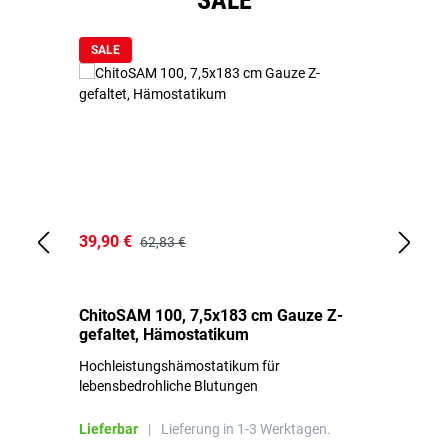
SALE
SALE
39,90 €
18
62,83 €
ChitoSAM 100, 7,5x183 cm Gauze Z-
Er
gefaltet, Hämostatikum
N
Hochleistungshämostatikum für
Mi
lebensbedrohliche Blutungen
Li
Lieferbar
|
Lieferung in 1-3 Werktagen.