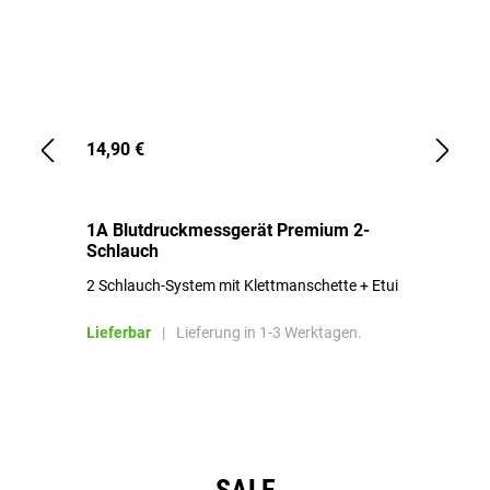
14,90 €
1,
1A Blutdruckmessgerät Premium 2-
1A
Schlauch
in
2 Schlauch-System mit Klettmanschette + Etui
To
Bl
Lieferbar
|
Lieferung in 1-3 Werktagen.
Li
Produktgalerie überspringen