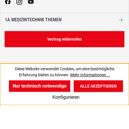
1A MEDIZINTECHNIK THEMEN
Vertrag widerrufen
Diese Website verwendet Cookies, um eine bestmögliche
98,94 €
164,90 €
Erfahrung bieten zu können.
Mehr Informationen ...
C
83,14 € zzgl. MwSt., | zzgl. Versand
Nur technisch notwendige
ALLE AKZEPTIEREN
w
v
B
Konfigurieren
Start
Produkte
Anmelden