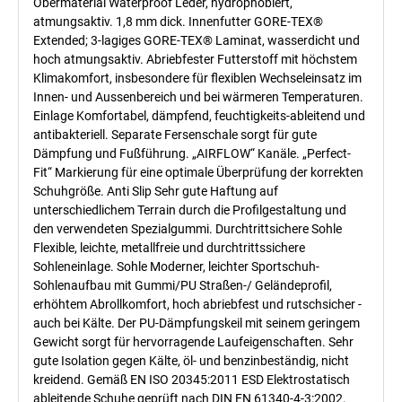
Obermaterial Waterproof Leder, hydrophobiert,
atmungsaktiv. 1,8 mm dick. Innenfutter GORE-TEX®
Extended; 3-lagiges GORE-TEX® Laminat, wasserdicht und
hoch atmungsaktiv. Abriebfester Futterstoff mit höchstem
Klimakomfort, insbesondere für flexiblen Wechseleinsatz im
Innen- und Aussenbereich und bei wärmeren Temperaturen.
Einlage Komfortabel, dämpfend, feuchtigkeits-ableitend und
antibakteriell. Separate Fersenschale sorgt für gute
Dämpfung und Fußführung. „AIRFLOW“ Kanäle. „Perfect-
Fit“ Markierung für eine optimale Überprüfung der korrekten
Schuhgröße. Anti Slip Sehr gute Haftung auf
unterschiedlichem Terrain durch die Profilgestaltung und
den verwendeten Spezialgummi. Durchtrittsichere Sohle
Flexible, leichte, metallfreie und durchtrittssichere
Sohleneinlage. Sohle Moderner, leichter Sportschuh-
Sohlenaufbau mit Gummi/PU Straßen-/ Geländeprofil,
erhöhtem Abrollkomfort, hoch abriebfest und rutschsicher -
auch bei Kälte. Der PU-Dämpfungskeil mit seinem geringem
Gewicht sorgt für hervorragende Laufeigenschaften. Sehr
gute Isolation gegen Kälte, öl- und benzinbeständig, nicht
kreidend. Gemäß EN ISO 20345:2011 ESD Elektrostatisch
ableitende Schuhe geprüft nach DIN EN 61340-4-3:2002.