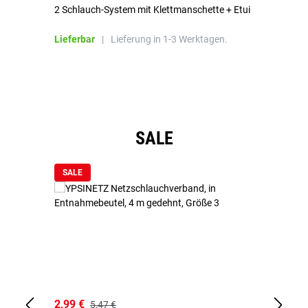
2 Schlauch-System mit Klettmanschette + Etui
To
Bl
Lieferbar
|
Lieferung in 1-3 Werktagen.
Li
Produktgalerie überspringen
SALE
SALE
2,99 €
7,
5,47 €