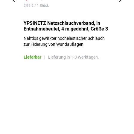
2,99 € / 1 Stück
0,1
YPSINETZ Netzschlauchverband, in
YP
Entnahmebeutel, 4 m gedehnt, Größe 3
Ki
Nahtlos gewirkter hochelastischer Schlauch
zur Fixierung von Wundauflagen
Li
Lieferbar
|
Lieferung in 1-3 Werktagen.