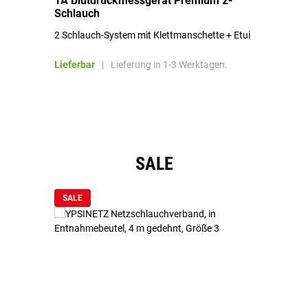
1A Blutdruckmessgerät Premium 2-
1A
Schlauch
in
2 Schlauch-System mit Klettmanschette + Etui
To
Bl
Lieferbar
|
Lieferung in 1-3 Werktagen.
Li
Produktgalerie überspringen
SALE
SALE