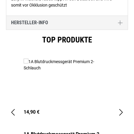
somit vor Okklusion geschützt
HERSTELLER-INFO
Produktgalerie überspringen
TOP PRODUKTE
14,90 €
1,