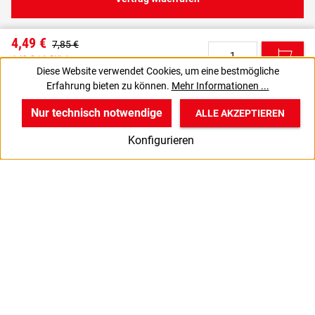
4,49 €
7,85 €
C
4,49 € / 1 Stück
Diese Website verwendet Cookies, um eine bestmögliche
3,77 € zzgl. MwSt., | zzgl. Versand
Erfahrung bieten zu können.
Mehr Informationen ...
VPE gewünscht? Dann die zu bestellende Anzahl auf 20 setzen.
J
Nur technisch notwendige
ALLE AKZEPTIEREN
w
v
B
Konfigurieren
Start
Produkte
Anmelden