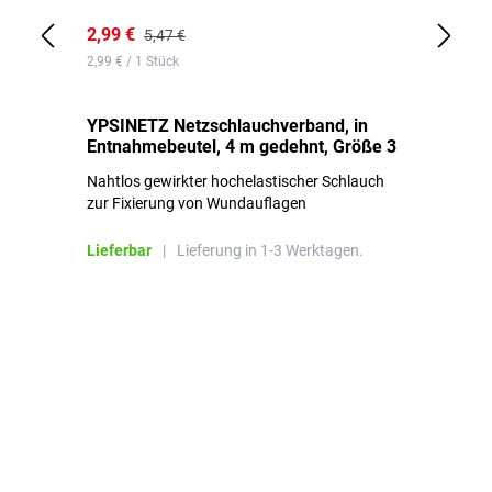
2,99 €
7,
5,47 €
2,99 € / 1 Stück
0,1
YPSINETZ Netzschlauchverband, in
YP
Entnahmebeutel, 4 m gedehnt, Größe 3
Ki
Nahtlos gewirkter hochelastischer Schlauch
zur Fixierung von Wundauflagen
Li
Lieferbar
|
Lieferung in 1-3 Werktagen.