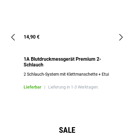
14,90 €
1,
1A Blutdruckmessgerät Premium 2-
1A
Schlauch
in
2 Schlauch-System mit Klettmanschette + Etui
To
Bl
Lieferbar
|
Lieferung in 1-3 Werktagen.
Li
Produktgalerie überspringen
SALE