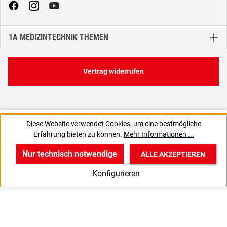
1A MEDIZINTECHNIK THEMEN
Vertrag widerrufen
8,90 €
Diese Website verwendet Cookies, um eine bestmögliche
C
8,90 € / 1 Stück
Erfahrung bieten zu können.
Mehr Informationen ...
7,48 € zzgl. MwSt., | zzgl. Versand
Nur technisch notwendige
ALLE AKZEPTIEREN
w
v
B
Konfigurieren
Start
Produkte
Anmelden