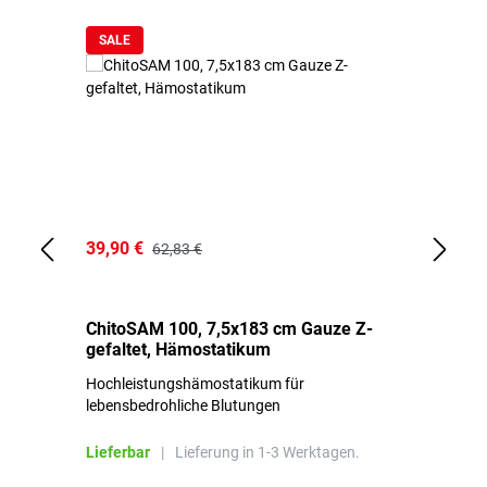
SALE
39,90 €
18
62,83 €
ChitoSAM 100, 7,5x183 cm Gauze Z-
Er
gefaltet, Hämostatikum
N
Hochleistungshämostatikum für
Mi
lebensbedrohliche Blutungen
Li
Lieferbar
|
Lieferung in 1-3 Werktagen.