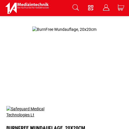
V
B
C
Zum Hauptinhalt springen
BURNFREE WUNDAUFLAGE, 20X20CM