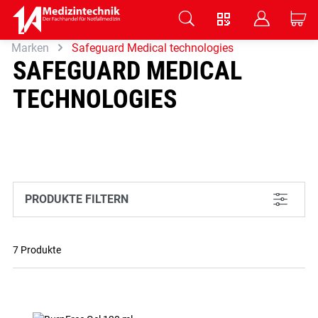
V
B
C
Marken
Safeguard Medical technologies
Zum Hauptinhalt springen
SAFEGUARD MEDICAL
TECHNOLOGIES
PRODUKTE FILTERN
L
7 Produkte