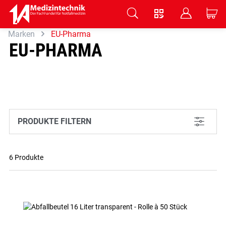
V
B
C
Marken
EU-Pharma
Zum Hauptinhalt springen
EU-PHARMA
PRODUKTE FILTERN
L
6 Produkte