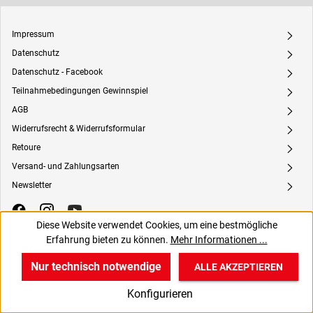
Impressum
A
Datenschutz
A
Datenschutz - Facebook
A
Teilnahmebedingungen Gewinnspiel
A
AGB
A
Widerrufsrecht & Widerrufsformular
A
Retoure
A
Versand- und Zahlungsarten
A
Newsletter
A
Diese Website verwendet Cookies, um eine bestmögliche
Erfahrung bieten zu können.
Mehr Informationen ...
1A MEDIZINTECHNIK THEMEN
Nur technisch notwendige
ALLE AKZEPTIEREN
w
v
B
Konfigurieren
Vertrag widerrufen
Start
Produkte
Anmelden