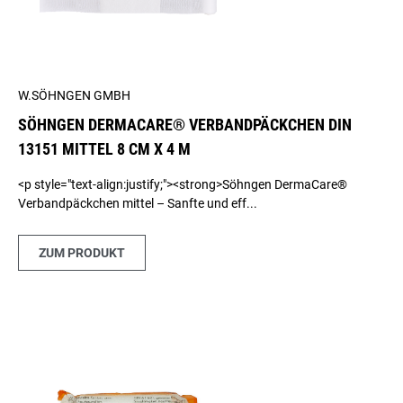
W.SÖHNGEN GMBH
SÖHNGEN DERMACARE® VERBANDPÄCKCHEN DIN
13151 MITTEL 8 CM X 4 M
<p style="text-align:justify;"><strong>Söhngen DermaCare®
Verbandpäckchen mittel – Sanfte und eff...
ZUM PRODUKT