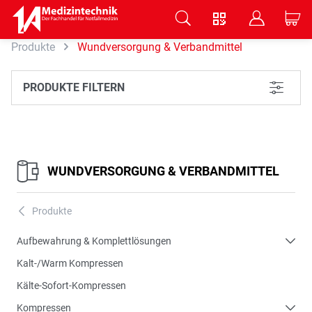
V
B
C
Produkte
Wundversorgung & Verbandmittel
Zum Hauptinhalt springen
PRODUKTE FILTERN
L
WUNDVERSORGUNG & VERBANDMITTEL
Produkte
A
Aufbewahrung & Komplettlösungen
Kalt-/Warm Kompressen
Kälte-Sofort-Kompressen
Kompressen