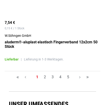
7,54 €
0,15 € / 1 Stück
W.Söhngen GmbH
aluderm®-aluplast elastisch Fingerverband 12x2cm 50
Stück
Lieferbar
|
Lieferung in 1-3 Werktagen.
Seite
Seite
Seite
Seite
Seite
1
2
3
4
5
H
A
A
H
UNSER UMFASSENDES