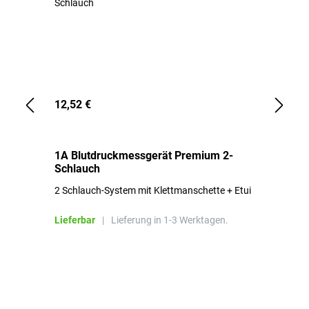
12,52 €
1,
1A Blutdruckmessgerät Premium 2-
1A
Schlauch
in
2 Schlauch-System mit Klettmanschette + Etui
To
Bl
Lieferbar
|
Lieferung in 1-3 Werktagen.
Li