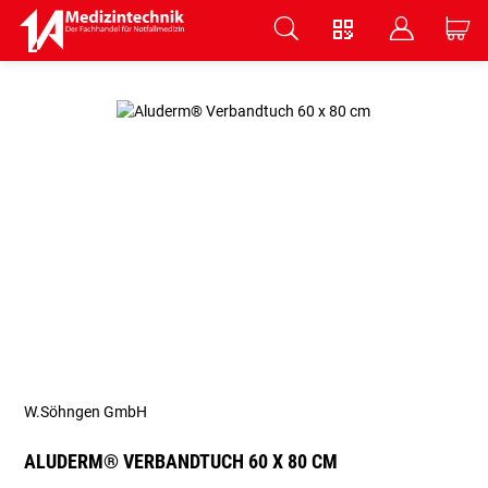
V
B
C
Zum Hauptinhalt springen
W.Söhngen GmbH
ALUDERM® VERBANDTUCH 60 X 80 CM