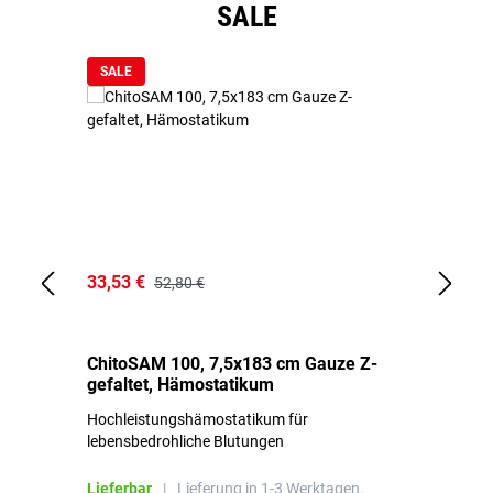
Produktgalerie überspringen
SALE
SALE
33,53 €
15
52,80 €
ChitoSAM 100, 7,5x183 cm Gauze Z-
Er
gefaltet, Hämostatikum
N
Hochleistungshämostatikum für
Mi
lebensbedrohliche Blutungen
Li
Lieferbar
|
Lieferung in 1-3 Werktagen.