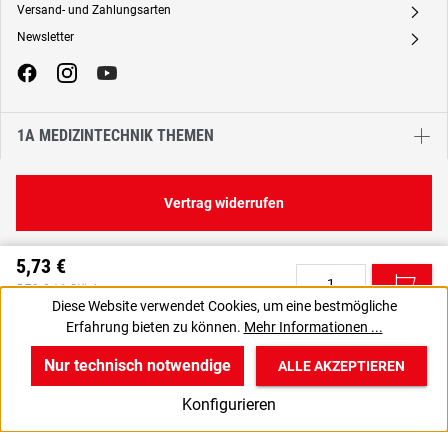
Versand- und Zahlungsarten
A
Newsletter
A
1A MEDIZINTECHNIK THEMEN
Vertrag widerrufen
5,73 €
C
5,73 € / 1 Stück
Diese Website verwendet Cookies, um eine bestmögliche
6,82 € inkl. MwSt., | zzgl. Versand
Erfahrung bieten zu können.
Mehr Informationen ...
VPE gewünscht? Dann die zu bestellende Anzahl auf 5 setzen.
J
Nur technisch notwendige
ALLE AKZEPTIEREN
w
v
B
Konfigurieren
Start
Produkte
Anmelden